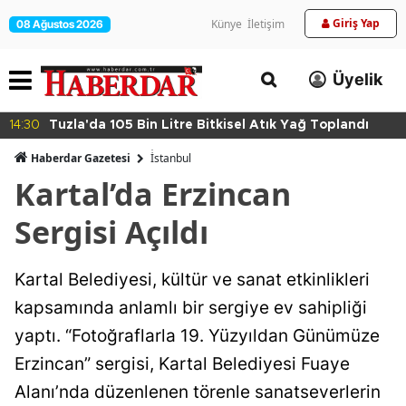
Giriş Yap
Künye
İletişim
08 Ağustos 2026
Üyelik
14:30
Tuzla'da 105 Bin Litre Bitkisel Atık Yağ Toplandı
Haberdar Gazetesi
İ̇stanbul
Kartal’da Erzincan
Sergisi Açıldı
Kartal Belediyesi, kültür ve sanat etkinlikleri
kapsamında anlamlı bir sergiye ev sahipliği
yaptı. “Fotoğraflarla 19. Yüzyıldan Günümüze
Erzincan” sergisi, Kartal Belediyesi Fuaye
Alanı’nda düzenlenen törenle sanatseverlerin