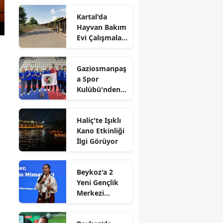
Kartal'da
Hayvan Bakım
Evi Çalışmaları
Başladı
Gaziosmanpaş
a Spor
Kulübü'nden
Gururlandıran
Başarı
Haliç'te Işıklı
Kano Etkinliği
İlgi Görüyor
Beykoz'a 2
Yeni Gençlik
Merkezi
Müjdesi