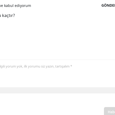
GÖNDE
e kabul ediyorum
 kaçtır?
 ilgili yorum yok, ilk yorumu siz yazın, tartışalım *