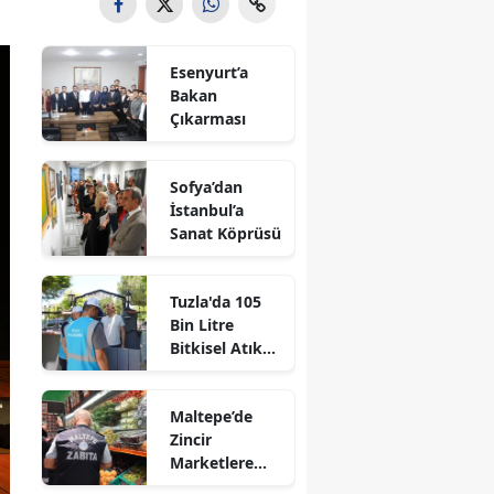
Esenyurt’a
Bakan
Çıkarması
Sofya’dan
İstanbul’a
Sanat Köprüsü
Tuzla'da 105
Bin Litre
Bitkisel Atık
Yağ Toplandı
Maltepe’de
Zincir
Marketlere
Sıkı Denetim