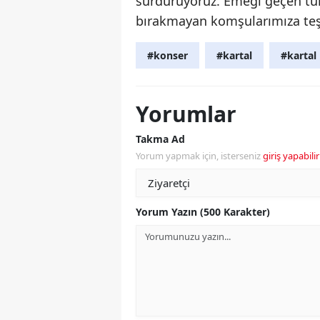
sürdürüyoruz. Emeği geçen tüm 
bırakmayan komşularımıza teşe
#konser
#kartal
#kartal 
Yorumlar
Takma Ad
Yorum yapmak için, isterseniz
giriş yapabilir
Yorum Yazın (500 Karakter)