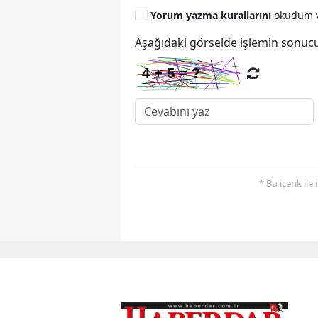
Yorum yazma kurallarını
okudum v
Aşağıdaki görselde işlemin sonucu
* Bu içerik ile