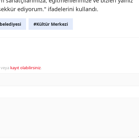
sanatçılarımıza, eğitmenlerimize ve bizleri yalnız
kkür ediyorum." ifadelerini kullandı.
belediyesi
#Kültür Merkezi
veya
kayıt olabilirsiniz
.