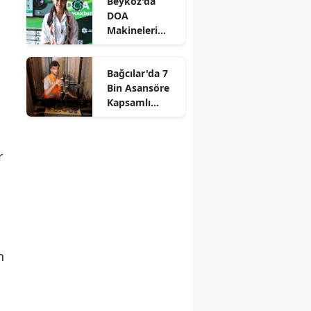
Beykoz'da
DOA
Makineleri
Yaygınlaşıyor
Bağcılar'da 7
Bin Asansöre
Kapsamlı
Denetim
r
n