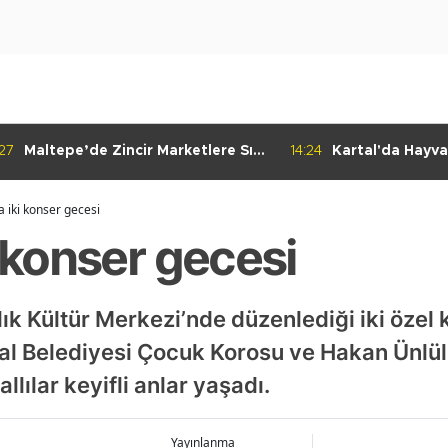
:27
Maltepe’de Zincir Marketlere Sıkı
14:24
Kartal'da Hayva
Denetim
Çalışmaları Baş
a iki konser gecesi
i konser gecesi
ık Kültür Merkezi’nde düzenlediği iki özel
tal Belediyesi Çocuk Korosu ve Hakan Ünlü
lılar keyifli anlar yaşadı.
Yayınlanma