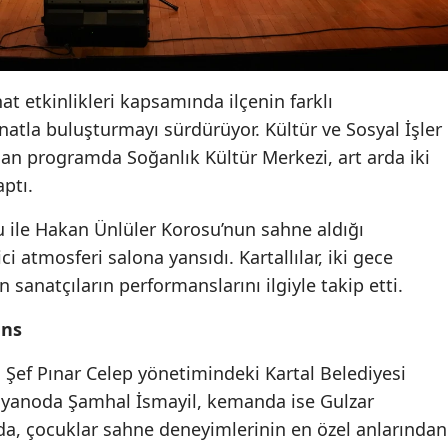
nat etkinlikleri kapsamında ilçenin farklı
natla buluşturmayı sürdürüyor. Kültür ve Sosyal İşler
an programda Soğanlık Kültür Merkezi, art arda iki
ptı.
u ile Hakan Ünlüler Korosu’nun sahne aldığı
ici atmosferi salona yansıdı. Kartallılar, iki gece
 sanatçıların performanslarını ilgiyle takip etti.
ans
 Şef Pınar Celep yönetimindeki Kartal Belediyesi
Piyanoda Şamhal İsmayil, kemanda ise Gulzar
mda, çocuklar sahne deneyimlerinin en özel anlarından