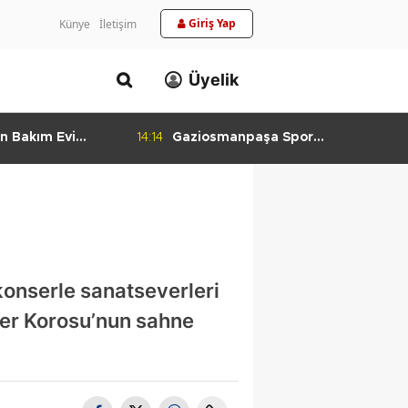
Giriş Yap
Künye
İletişim
Üyelik
n Bakım Evi
14:14
Gaziosmanpaşa Spor
ladı
Kulübü'nden Gururlandıran Başarı
 konserle sanatseverleri
ler Korosu’nun sahne