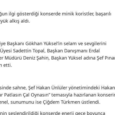
ğun ilgi gösterdiği konserde minik koristler, başarılı
ük alkış aldı.
ye Başkanı Gökhan Yüksel’in selam ve sevgilerini
s Üyesi Sadettin Topal, Başkan Danışmanı Erdal
ler Müdürü Deniz Şahin, Başkan Yüksel adına Şef Pına
 etti.
esinde sahne, Şef Hakan Ünlüler yönetimindeki Hakan
Vur Patlasın Çal Oynasın” temasıyla hazırlanan konseri
enel, sunumunu ise Çiğdem Türkmen üstlendi.
inin seslendirildiği konserde enerji gece boyunca