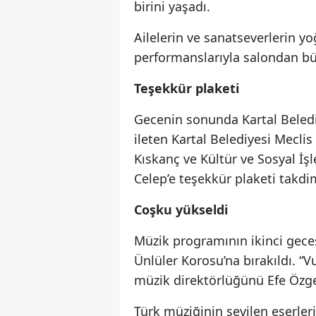
birini yaşadı.
Ailelerin ve sanatseverlerin yo
performanslarıyla salondan büy
Teşekkür plaketi
Gecenin sonunda Kartal Beledi
ileten Kartal Belediyesi Mecli
Kıskanç ve Kültür ve Sosyal İş
Celep’e teşekkür plaketi takdim
Coşku yükseldi
Müzik programının ikinci gec
Ünlüler Korosu’na bırakıldı. “
müzik direktörlüğünü Efe Özg
Türk müziğinin sevilen eserler