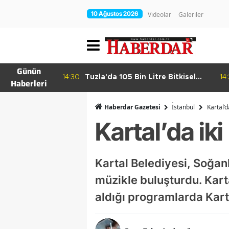
10 Ağustos 2026
Videolar
Galeriler
Günün
’a Sanat
14:30
Tuzla'da 105 Bin Litre Bitkisel
14
Haberleri
Atık Yağ Toplandı
Haberdar Gazetesi
İ̇stanbul
Kartal’d
Kartal’da ik
Kartal Belediyesi, Soğanl
müzikle buluşturdu. Kar
aldığı programlarda Kartal