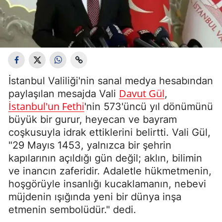
İstanbul Valiliği'nin sanal medya hesabından
Davut Gül
paylaşılan mesajda Vali
,
İstanbul'un Fethi
'nin 573'üncü yıl dönümünü
büyük bir gurur, heyecan ve bayram
coşkusuyla idrak ettiklerini belirtti. Vali Gül,
"29 Mayıs 1453, yalnızca bir şehrin
kapılarının açıldığı gün değil; aklın, bilimin
ve inancın zaferidir. Adaletle hükmetmenin,
hoşgörüyle insanlığı kucaklamanın, nebevi
müjdenin ışığında yeni bir dünya inşa
etmenin sembolüdür." dedi.