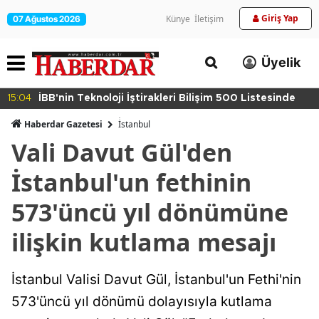
Giriş Yap
Künye
İletişim
07 Ağustos 2026
Üyelik
15:04
İBB'nin Teknoloji İştirakleri Bilişim 500 Listesinde
Haberdar Gazetesi
İ̇stanbul
Vali Davut Gül'den
İstanbul'un fethinin
573'üncü yıl dönümüne
ilişkin kutlama mesajı
İstanbul Valisi Davut Gül, İstanbul'un Fethi'nin
573'üncü yıl dönümü dolayısıyla kutlama