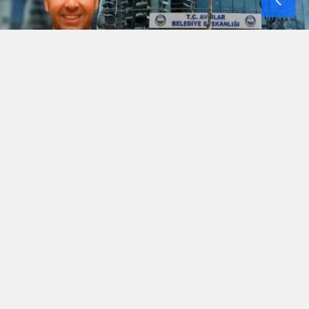
Avcılar Belediye Başkanı Utku Caner
Çaykara hakkında 14 ay sonra tahliye kararı
verildi.
1 yıl 2 ay tutuklu kalan Çaykara'nın tahliye
edildiğini avukatı Tuğçe Duygu Köksal