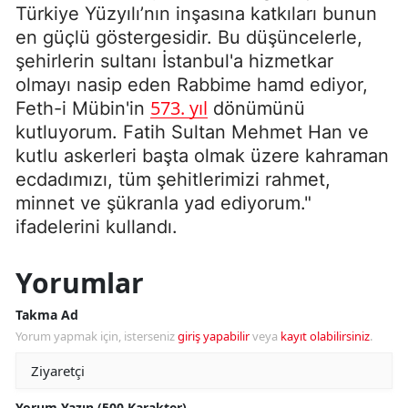
Türkiye Yüzyılı’nın inşasına katkıları bunun
en güçlü göstergesidir. Bu düşüncelerle,
şehirlerin sultanı İstanbul'a hizmetkar
olmayı nasip eden Rabbime hamd ediyor,
573. yıl
Feth-i Mübin'in
dönümünü
kutluyorum. Fatih Sultan Mehmet Han ve
kutlu askerleri başta olmak üzere kahraman
ecdadımızı, tüm şehitlerimizi rahmet,
minnet ve şükranla yad ediyorum."
ifadelerini kullandı.
Yorumlar
Takma Ad
Yorum yapmak için, isterseniz
giriş yapabilir
veya
kayıt olabilirsiniz
.
Yorum Yazın (500 Karakter)