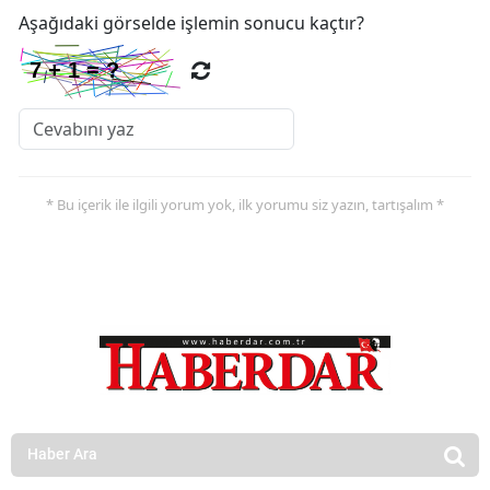
Aşağıdaki görselde işlemin sonucu kaçtır?
* Bu içerik ile ilgili yorum yok, ilk yorumu siz yazın, tartışalım *