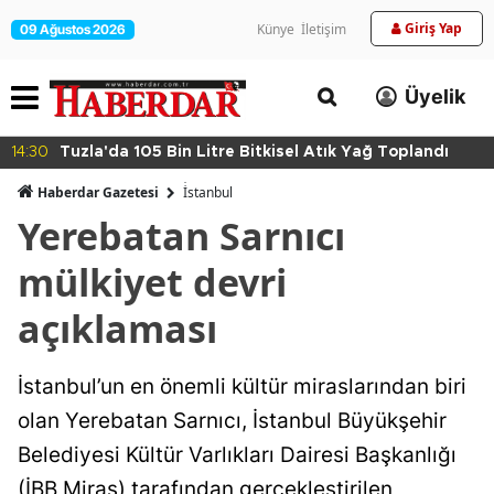
Giriş Yap
Künye
İletişim
09 Ağustos 2026
Üyelik
14:30
Tuzla'da 105 Bin Litre Bitkisel Atık Yağ Toplandı
Haberdar Gazetesi
İ̇stanbul
Yerebatan Sarnıcı
mülkiyet devri
açıklaması
İstanbul’un en önemli kültür miraslarından biri
olan Yerebatan Sarnıcı, İstanbul Büyükşehir
Belediyesi Kültür Varlıkları Dairesi Başkanlığı
(İBB Miras) tarafından gerçekleştirilen