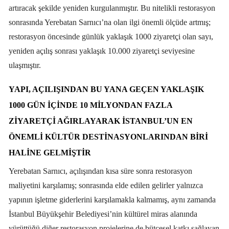
artıracak şekilde yeniden kurgulanmıştır. Bu nitelikli restorasyon
sonrasında Yerebatan Sarnıcı’na olan ilgi önemli ölçüde artmış;
restorasyon öncesinde günlük yaklaşık 1000 ziyaretçi olan sayı,
yeniden açılış sonrası yaklaşık 10.000 ziyaretçi seviyesine
ulaşmıştır.
YAPI, AÇILIŞINDAN BU YANA GEÇEN YAKLAŞIK
1000 GÜN IÇINDE 10 MILYONDAN FAZLA
ZIYARETÇI AĞIRLAYARAK İSTANBUL’UN EN
ÖNEMLI KÜLTÜR DESTINASYONLARINDAN BIRI
HALINE GELMIŞTIR
Yerebatan Sarnıcı, açılışından kısa süre sonra restorasyon
maliyetini karşılamış; sonrasında elde edilen gelirler yalnızca
yapının işletme giderlerini karşılamakla kalmamış, aynı zamanda
İstanbul Büyükşehir Belediyesi’nin kültürel miras alanında
yürüttüğü diğer restorasyon projelerine de bütçesel katkı sağlayan