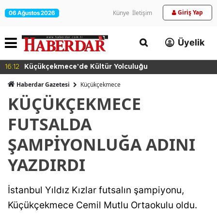
Giriş Yap
Künye
İletişim
06 Ağustos 2026
Üyelik
16:12
Küçükçekmece'de Kültür Yolculuğu
Haberdar Gazetesi
Küçükçekmece
KÜÇÜKÇEKMECE
FUTSALDA
ŞAMPİYONLUĞA ADINI
YAZDIRDI
İstanbul Yıldız Kızlar futsalın şampiyonu,
Küçükçekmece Cemil Mutlu Ortaokulu oldu.