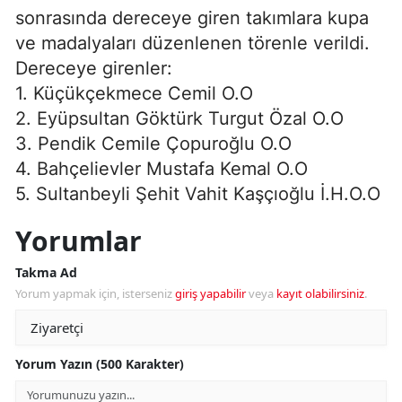
sonrasında dereceye giren takımlara kupa
ve madalyaları düzenlenen törenle verildi.
Dereceye girenler:
1. Küçükçekmece Cemil O.O
2. Eyüpsultan Göktürk Turgut Özal O.O
3. Pendik Cemile Çopuroğlu O.O
4. Bahçelievler Mustafa Kemal O.O
5. Sultanbeyli Şehit Vahit Kaşçıoğlu İ.H.O.O
Yorumlar
Takma Ad
Yorum yapmak için, isterseniz
giriş yapabilir
veya
kayıt olabilirsiniz
.
Yorum Yazın (500 Karakter)