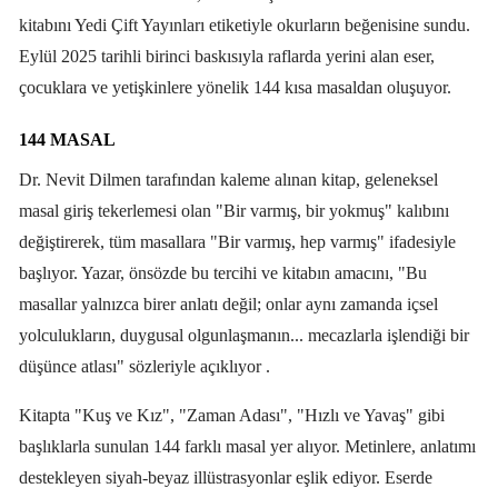
kitabını Yedi Çift Yayınları etiketiyle okurların beğenisine sundu.
Eylül 2025 tarihli birinci baskısıyla raflarda yerini alan eser,
çocuklara ve yetişkinlere yönelik 144 kısa masaldan oluşuyor.
144 MASAL
Dr. Nevit Dilmen tarafından kaleme alınan kitap, geleneksel
masal giriş tekerlemesi olan "Bir varmış, bir yokmuş" kalıbını
değiştirerek, tüm masallara "Bir varmış, hep varmış" ifadesiyle
başlıyor. Yazar, önsözde bu tercihi ve kitabın amacını, "Bu
masallar yalnızca birer anlatı değil; onlar aynı zamanda içsel
yolculukların, duygusal olgunlaşma­nın... mecazlarla işlendiği bir
düşünce atlası" sözleriyle açıklıyor .
Kitapta "Kuş ve Kız", "Zaman Adası", "Hızlı ve Yavaş" gibi
başlıklarla sunulan 144 farklı masal yer alıyor. Metinlere, anlatımı
destekleyen siyah-beyaz illüstrasyonlar eşlik ediyor. Eserde