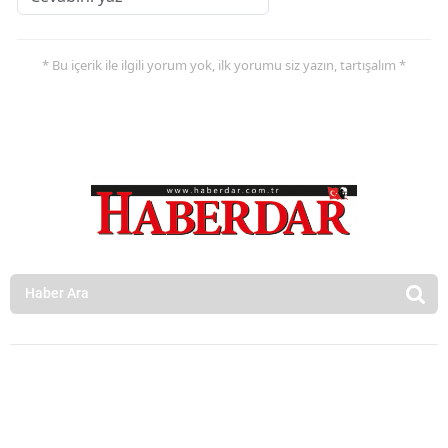
* Bu içerik ile ilgili yorum yok, ilk yorumu siz yazın, tartışalım *