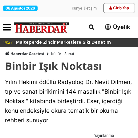
Giriş Yap
Künye
İletişim
08 Ağustos 2026
Üyelik
14:27
Maltepe’de Zincir Marketlere Sıkı Denetim
Haberdar Gazetesi
Kültür - Sanat
Binbir Işık Noktası
Yılın Hekimi ödüllü Radyolog Dr. Nevit Dilmen,
tıp ve sanat birikimini 144 masallık "Binbir Işık
Noktası" kitabında birleştirdi. Eser, içerdiği
konu endeksiyle okura tematik bir okuma
rehberi sunuyor.
Yayınlanma