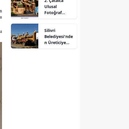
2. Çatalca
Eğitimi
Ulusal
an
Fotoğraf
yu
Yarışması
Sonuçlandı
Silivri
sı
Belediyesi'nde
n Üreticiye
Destek