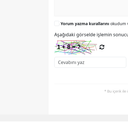
Yorum yazma kurallarını
okudum v
Aşağıdaki görselde işlemin sonucu
* Bu içerik ile