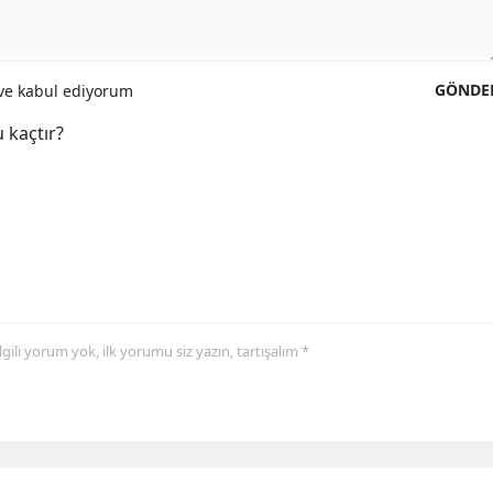
GÖNDE
e kabul ediyorum
 kaçtır?
 ilgili yorum yok, ilk yorumu siz yazın, tartışalım *