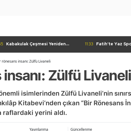
55
Kabakulak Çeşmesi Yeniden
11:33
Fatih'te Yaz Sp
Suyuna Kavuştu
Ediyor
r rönesans insanı: Zülfü Livaneli
 insanı: Zülfü Livanel
önemli isimlerinden Zülfü Livaneli’nin sınır
nkılâp Kitabevi’nden çıkan “Bir Rönesans İns
raflardaki yerini aldı.
Yayınlanma
Güncellenme