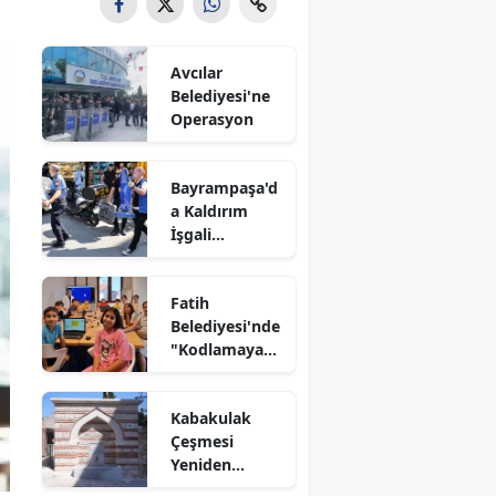
Avcılar
Belediyesi'ne
Operasyon
Bayrampaşa'd
a Kaldırım
İşgali
Denetimi
Fatih
Belediyesi'nde
"Kodlamaya
Yolculuk"
Atölyesi
Kabakulak
Çeşmesi
Yeniden
Suyuna