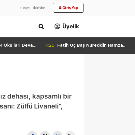
Giriş Yap
Künye
İletişim
Üyelik
or Okulları Devam
11:26
Fatih Üç Baş Nureddin Hamza
Camii Haziresi Restore Edildi
i
sız dehası, kapsamlı bir
anı: Zülfü Livaneli”,