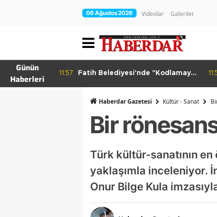
06 Ağustos 2026
Videolar
Galeriler
Günün
ırım İşgali
11:57
Fatih Belediyesi'nde "Kodlamaya
11:
Haberleri
Yolculuk" Atölyesi
Haberdar Gazetesi
Kültür - Sanat
Bi
Bir rönesans
Türk kültür-sanatının en 
yaklaşımla inceleniyor. İ
Onur Bilge Kula imzasıyla 