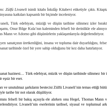
nı: Zülfü Livaneli
isimli kitabı İnkılâp Kitabevi etiketiyle çıktı. Kitapt
nyasına katkıları kapsamlı bir biçimde inceleniyor.
aneli, Türk edebiyatı, müziği ve düşün tarihine silinmez izler bırakt
şamı, Onur Bilge Kula’nın kaleminden felsefi bir derinlikle ele alınıyo
as Mann ve Adorno gibi düşünürlerin yaklaşımlarıyla değerlendiriyor.
yen sanatçının üretkenliğini, insana ve topluma dair duyarlılığını, felse
sanat tarihinde özel bir yere sahip olduğunu bir kez daha hatırlatıyor.
sanat hazinesi… Türk edebiyat, müzik ve düşün tarihinde silinmez bir 
 eşsiz bir eser.
rı ve unutulmaz şarkıların bestecisi Zülfü Livaneli’nin temas ettiği büt
yle tarihe bir not olarak düşülüyor.
şamını felsefi bir bakış açısıyla ele alırken onu Hegel, Thomas Mann 
rlendiriyor. Livaneli’nin eserlerinin tarihsel, siyasal ve toplumsal ar