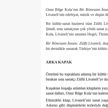
Onur Bilge Kula’nın
Bir Rönesans İnsa
Livaneli’nin edebiyat, müzik ve düşün dü
Bir kültür-sanat hazinesi olan Zülfü Liv
Şimdi, usta sanatçının çok yönlü sanat ya
Kula, Livaneli’nin sanatını Hegel, Thom
Bir Rönesans İnsanı: Zülfü Livaneli
, dua
bir derinlikle sunarak Türkiye’nin kültür-
ARKA KAPAK
Ömrünü bu topraklara adamış bir kültür 
bırakan usta sanatçı Zülfü Livaneli’ye dair
Kuşaktan kuşağa anlatılan kitapların yaza
sanat dalları, Onur Bilge Kula’nın kalemi
Elinizdeki kitap, Livaneli’nin sanat ya
Adorno gibi düşünürlerin tezleriyle değe