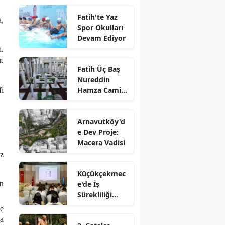
Kavuştu
Fatih'te Yaz
a,
Spor Okulları
Devam Ediyor
ı.
r.
Fatih Üç Baş
Nureddin
Hamza Camii
fi
Haziresi
Restore Edildi
Arnavutköy'd
e Dev Proje:
Macera Vadisi
iz
Küçükçekmec
e'de İş
ün
Sürekliliği
Yönetim
ve
Sistemi
ka