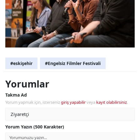
#eskişehir
#Engelsiz Filmler Festivali
Yorumlar
Takma Ad
Yorum yapmak için, isterseniz
giriş yapabilir
veya
kayıt olabilirsiniz
.
Yorum Yazın (500 Karakter)