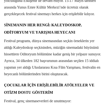
yolculuğuna Eskişehir ile devam ediyor. 15-17 Mayıs tarihleri
arasında Yunus Emre Kültür Merkezi’nde ücretsiz olarak
gerçekleşecek festival sinemayı herkes için erişilebilir kılıyor.
SINEMANIN HER RENGI: KALEYDOSKOP,
ODITORYUM VE YARIŞMA HEYECANI
Festival programı, dünya sinemasından seçkin örneklerin yer
aldığı Kaleydoskop seçkisinden, müziğin sinemadaki büyüsünü
hissettiren Oditoryum bölümüne kadar geniş bir yelpaze sunuyor.
Ayrıca, 34 ülkeden 182 başvurunun arasından seçilen 15 iddialı
yapımın yer aldığı Uluslararası Kısa Film Yarışması, festivalin en
heyecanlı bölümlerinden birini oluşturacak.
ÇOCUKLAR İÇIN ERIŞILEBILIR ATÖLYELER VE
OTIZM DOSTU GÖSTERIM
Festival, genç sinemaseverleri de unutmuyor: