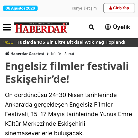
Giriş Yap
Künye
İletişim
08 Ağustos 2026
Üyelik
14:30
Tuzla'da 105 Bin Litre Bitkisel Atık Yağ Toplandı
Haberdar Gazetesi
Kültür - Sanat
Engelsiz filmler festivali
Eskişehir’de!
On dördüncüsü 24-30 Nisan tarihlerinde
Ankara’da gerçekleşen Engelsiz Filmler
Festivali, 15-17 Mayıs tarihlerinde Yunus Emre
Kültür Merkezi’nde Eskişehirli
sinemaseverlerle buluşacak.