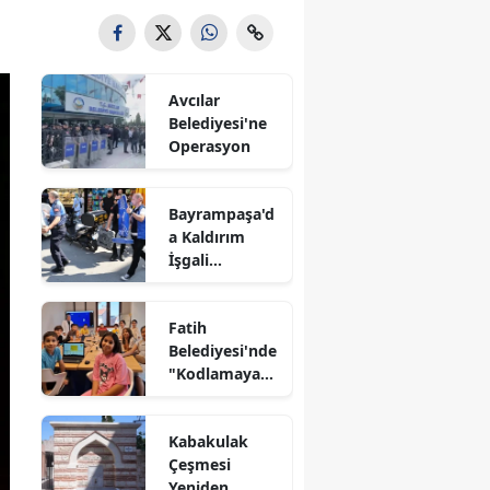
Avcılar
Belediyesi'ne
Operasyon
Bayrampaşa'd
a Kaldırım
İşgali
Denetimi
Fatih
Belediyesi'nde
"Kodlamaya
Yolculuk"
Atölyesi
Kabakulak
Çeşmesi
Yeniden