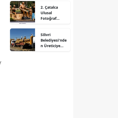
Sistemi
2. Çatalca
Eğitimi
Ulusal
Fotoğraf
Yarışması
Sonuçlandı
Silivri
Belediyesi'nde
n Üreticiye
Destek
r