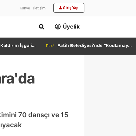
Giriş Yap
Künye
İletişim
Üyelik
aldırım İşgali
11:57
Fatih Belediyesi'nde "Kodlamaya
Yolculuk" Atölyesi
ara'da
imini 70 dansçı ve 15
şıyacak