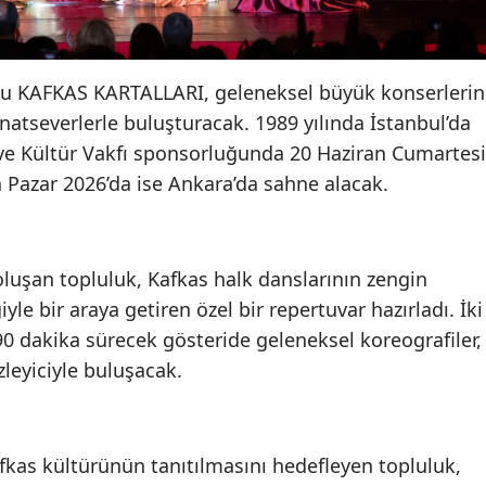
ğu KAFKAS KARTALLARI, geleneksel büyük konserlerin
anatseverlerle buluşturacak. 1989 yılında İstanbul’da
 ve Kültür Vakfı sponsorluğunda 20 Haziran Cumartesi
n Pazar 2026’da ise Ankara’da sahne alacak.
luşan topluluk, Kafkas halk danslarının zengin
yle bir araya getiren özel bir repertuvar hazırladı. İki
0 dakika sürecek gösteride geleneksel koreografiler,
zleyiciyle buluşacak.
as kültürünün tanıtılmasını hedefleyen topluluk,