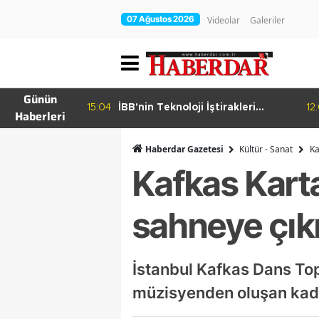
07 Ağustos 2026
Videolar
Galeriler
Günün
15:04
İBB'nin Teknoloji İştirakleri
12
Haberleri
hur Bamyası
Bilişim 500 Listesinde
şuyor
Haberdar Gazetesi
Kültür - Sanat
Ka
Kafkas Karta
sahneye çık
İstanbul Kafkas Dans Top
müzisyenden oluşan kadr