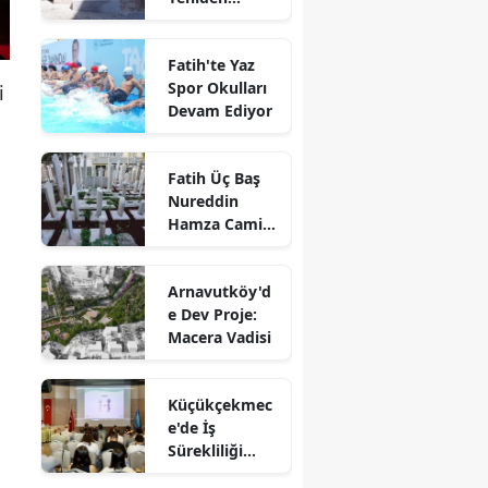
Suyuna
Kavuştu
Fatih'te Yaz
Spor Okulları
i
Devam Ediyor
Fatih Üç Baş
Nureddin
Hamza Camii
Haziresi
Restore Edildi
Arnavutköy'd
e Dev Proje:
Macera Vadisi
Küçükçekmec
e'de İş
Sürekliliği
Yönetim