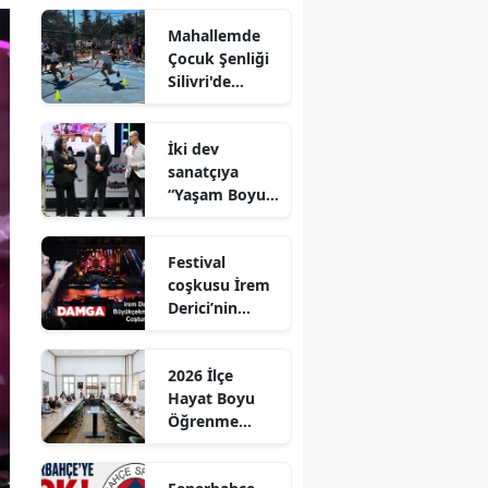
Mahallemde
Çocuk Şenliği
Silivri'de
Coşkuyla
Gerçekleştirild
İki dev
i
sanatçıya
“Yaşam Boyu
Onur Ödülü’’
ödülü
Festival
coşkusu İrem
Derici’nin
şarkılarıyla
zirveye taşındı
2026 İlçe
Hayat Boyu
Öğrenme
Komisyonu
Toplantısı