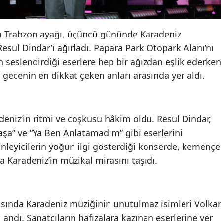
nin Trabzon ayağı, üçüncü gününde Karadeniz
esul Dindar’ı ağırladı. Papara Park Otopark Alanı’nı
n seslendirdiği eserlere hep bir ağızdan eşlik ederken
gecenin en dikkat çeken anları arasında yer aldı.
niz’in ritmi ve coşkusu hâkim oldu. Resul Dindar,
aşa” ve “Ya Ben Anlatamadım” gibi eserlerini
nleyicilerin yoğun ilgi gösterdiği konserde, kemençe
na Karadeniz’in müzikal mirasını taşıdı.
asında Karadeniz müziğinin unutulmaz isimleri Volka
ndı. Sanatçıların hafızalara kazınan eserlerine yer