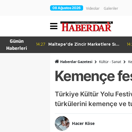
08 Ağustos 2026
Videolar
Galeriler
Günün
re Bitkisel
14:27
Maltepe’de Zincir Marketlere Sıkı
14
Haberleri
Denetim
Haberdar Gazetesi
Kültür - Sanat
Ke
Kemençe fes
Türkiye Kültür Yolu Fest
türkülerini kemençe ve t
Hacer Köse