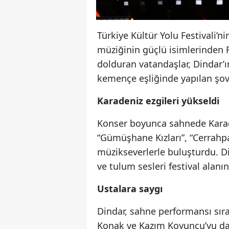
Türkiye Kültür Yolu Festivali’
müziğinin güçlü isimlerinden R
dolduran vatandaşlar, Dindar’ı
kemençe eşliğinde yapılan şov 
Karadeniz ezgileri yükseldi
Konser boyunca sahnede Karade
“Gümüşhane Kızları”, “Cerrahp
müzikseverlerle buluşturdu. Di
ve tulum sesleri festival alanı
Ustalara saygı
Dindar, sahne performansı sır
Konak ve Kazım Koyuncu’yu da a