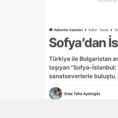
* Bu içerik ile
Haberdar Gazetesi
Kültür - Sanat
So
Sofya’dan İ
Türkiye ile Bulgaristan a
taşıyan “Sofya–İstanbul:
sanatseverlerle buluştu.
Enez Taha Aydıngöz