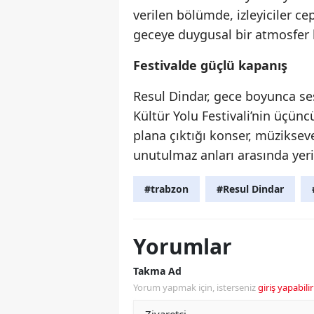
verilen bölümde, izleyiciler cep
geceye duygusal bir atmosfer k
Festivalde güçlü kapanış
Resul Dindar, gece boyunca ses
Kültür Yolu Festivali’nin üçünc
plana çıktığı konser, müzikseve
unutulmaz anları arasında yerin
#trabzon
#Resul Dindar
Yorumlar
Takma Ad
Yorum yapmak için, isterseniz
giriş yapabilir