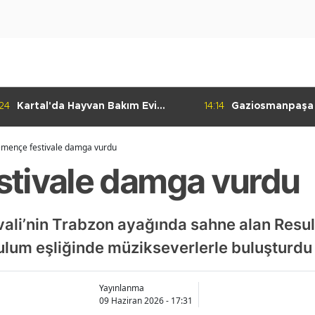
:24
Kartal'da Hayvan Bakım Evi
14:14
Gaziosmanpaşa
Çalışmaları Başladı
Kulübü'nden Gur
mençe festivale damga vurdu
tivale damga vurdu
ivali’nin Trabzon ayağında sahne alan Resu
ulum eşliğinde müzikseverlerle buluşturdu
Yayınlanma
09 Haziran 2026 - 17:31