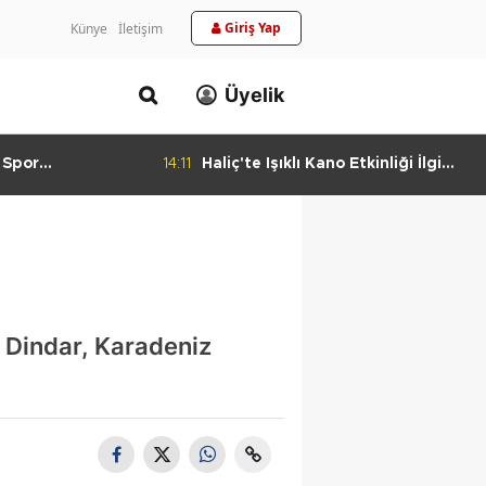
Giriş Yap
Künye
İletişim
Üyelik
 Spor
14:11
Haliç'te Işıklı Kano Etkinliği İlgi
urlandıran Başarı
Görüyor
l Dindar, Karadeniz