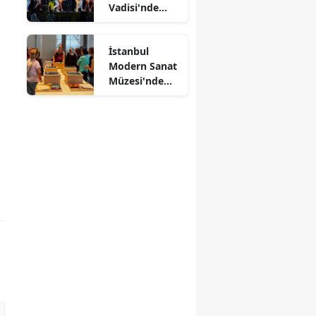
Vadisi'nde
Kültürlerin
Dansı
İstanbul
Modern Sanat
Müzesi'nde
Kağıtlar
Sanata
Dönüşüyor