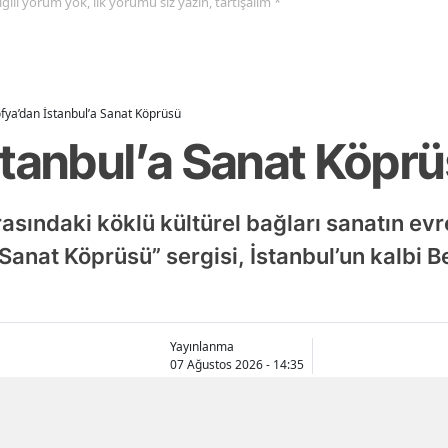
 ilgili yorum yok, ilk yorumu siz yazın, tartışalım *
fya’dan İstanbul’a Sanat Köprüsü
stanbul’a Sanat Köpr
rasındaki köklü kültürel bağları sanatın evr
 Sanat Köprüsü” sergisi, İstanbul’un kalbi 
Yayınlanma
07 Ağustos 2026 - 14:35