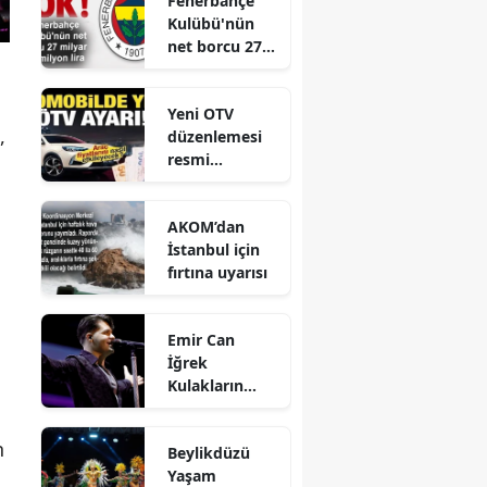
Fenerbahçe
Gerçekleştirild
Kulübü'nün
i
net borcu 27
milyar 961
milyon lira
Yeni OTV
,
düzenlemesi
resmi
gazetede
yayınlandı
AKOM’dan
İstanbul için
fırtına uyarısı
Emir Can
İğrek
Kulakların
Pasını Sildi
n
Beylikdüzü
Yaşam