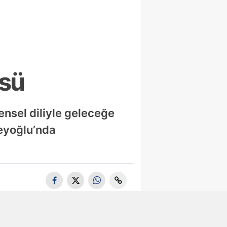
üsü
ensel diliyle geleceğe
Beyoğlu’nda
Tuzla'da 105
Bin Litre