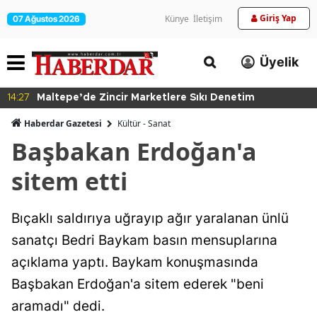
Giriş Yap
Künye
İletişim
07 Ağustos 2026
Üyelik
14:27
Maltepe’de Zincir Marketlere Sıkı Denetim
Haberdar Gazetesi
Kültür - Sanat
Başbakan Erdoğan'a
sitem etti
Bıçaklı saldırıya uğrayıp ağır yaralanan ünlü
sanatçı Bedri Baykam basın mensuplarına
açıklama yaptı. Baykam konuşmasında
Başbakan Erdoğan'a sitem ederek "beni
aramadı" dedi.