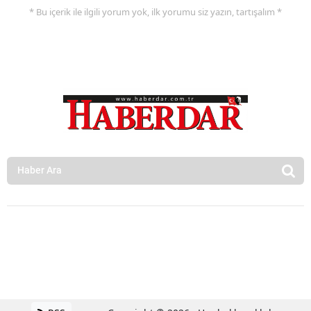
* Bu içerik ile ilgili yorum yok, ilk yorumu siz yazın, tartışalım *