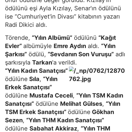
ödülünü eşi Ayla Kızılay, Senar'ın ödülünü
ise “Cumhuriyet'in Divası” kitabının yazarı
Radi Dikici aldı.
Törende,
“Yılın Albümü”
ödülünü
“Kağıt
Evler”
albümüyle
Emre Aydın
aldı.
“Yılın
Şarkısı”
ödülü,
“Sevdanın Son Vuruşu”
adlı
şarkısıyla
Tarkan
'a verildi.
“Yılın Kadın Sanatçısı”
ödülüne
Sıla
,
“Yılın
Erkek Sanatçısı”
ödülüne
Mustafa Ceceli
,
“Yılın TSM Kadın
Sanatçısı”
ödülüne
Melihat Gülses
,
“Yılın
TSM Erkek Sanatçısı”
ödülüne
Gökhan
Sezen
,
“Yılın THM Kadın Sanatçısı”
ödülüne
Sabahat Akkiraz
,
“Yılın THM