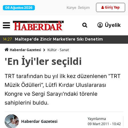
Giriş Yap
Künye
İletişim
08 Ağustos 2026
Üyelik
14:27
Maltepe’de Zincir Marketlere Sıkı Denetim
Haberdar Gazetesi
Kültür - Sanat
'En İyi'ler seçildi
TRT tarafından bu yıl ilk kez düzenlenen “TRT
Müzik Ödülleri”, Lütfi Kırdar Uluslararası
Kongre ve Sergi Sarayı'ndaki törenle
sahiplerini buldu.
Yayınlanma
Haberdar Gazetesi
09 Mart 2011 - 10:42