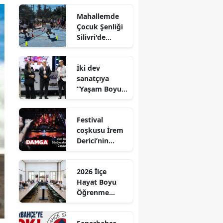
Mahallemde
Çocuk Şenliği
Silivri'de
Coşkuyla
Gerçekleştirild
İki dev
i
sanatçıya
“Yaşam Boyu
Onur Ödülü’’
ödülü
Festival
coşkusu İrem
Derici’nin
şarkılarıyla
zirveye taşındı
2026 İlçe
Hayat Boyu
Öğrenme
Komisyonu
Toplantısı