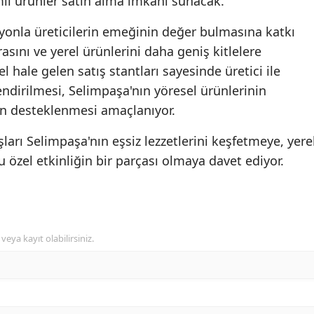
amlı ürünler satın alma imkânı sunacak.
asyonla üreticilerin emeğinin değer bulmasına katkı
asını ve yerel ürünlerini daha geniş kitlelere
l hale gelen satış stantları sayesinde üretici ile
endirilmesi, Selimpaşa'nın yöresel ürünlerinin
in desteklenmesi amaçlanıyor.
şları Selimpaşa'nın eşsiz lezzetlerini keşfetmeye, yere
 özel etkinliğin bir parçası olmaya davet ediyor.
veya kayıt olabilirsiniz.