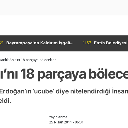
59
Bayrampaşa'da Kaldırım İşgali
11:57
Fatih Belediyes
Denetimi
Yolculuk" Atölye
sanlık Anıtı’nı 18 parçaya bölecekler
tı’nı 18 parçaya bölec
oğan’ın ’ucube’ diye nitelendirdiği İnsanl
ldi.
Yayınlanma
25 Nisan 2011 - 06:01