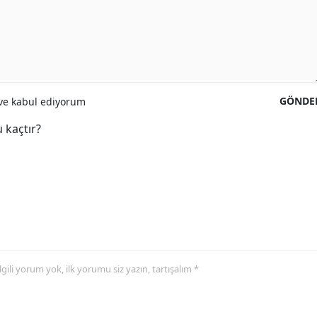
GÖNDE
e kabul ediyorum
 kaçtır?
 ilgili yorum yok, ilk yorumu siz yazın, tartışalım *