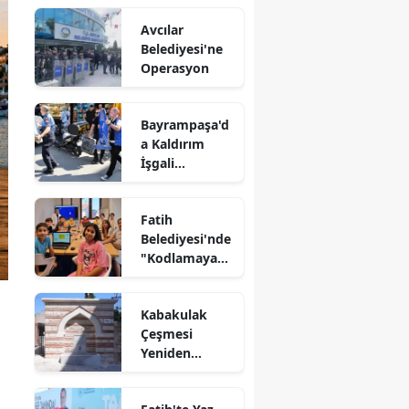
Listesinde
Avcılar
Belediyesi'ne
Operasyon
Bayrampaşa'd
a Kaldırım
İşgali
Denetimi
Fatih
Belediyesi'nde
"Kodlamaya
Yolculuk"
Atölyesi
Kabakulak
Çeşmesi
Yeniden
Suyuna
Kavuştu