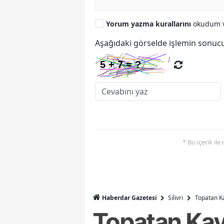
Yorum yazma kurallarını
okudum v
Aşağıdaki görselde işlemin sonucu
* Bu içerik ile
Haberdar Gazetesi
Silivri
Topatan K
Topatan Kav