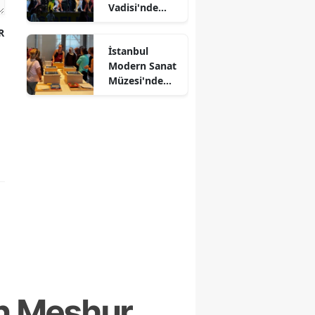
Vadisi'nde
Kültürlerin
R
Dansı
İstanbul
Modern Sanat
Müzesi'nde
Kağıtlar
Sanata
Dönüşüyor
n Meşhur