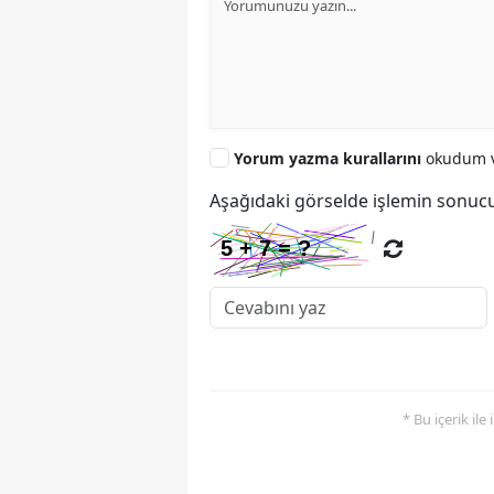
Yorum yazma kurallarını
okudum v
Aşağıdaki görselde işlemin sonucu
* Bu içerik ile