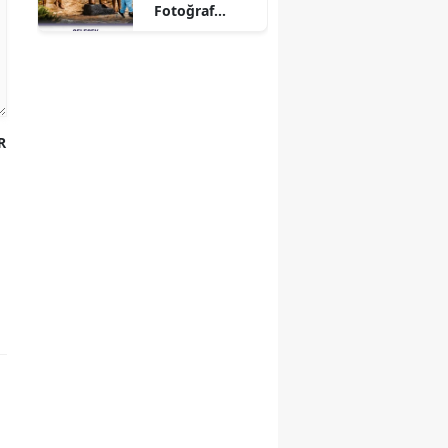
Fotoğraf
Yarışması
Sonuçlandı
R