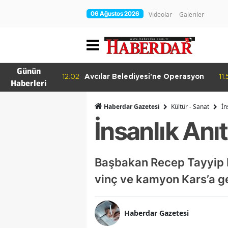
06 Ağustos 2026
Videolar
Galeriler
Günün
irakleri
12:02
Avcılar Belediyesi'ne Operasyon
11:
Haberleri
nde
Haberdar Gazetesi
Kültür - Sanat
İn
İnsanlık Anı
Başbakan Recep Tayyip Erd
vinç ve kamyon Kars’a ge
Haberdar Gazetesi