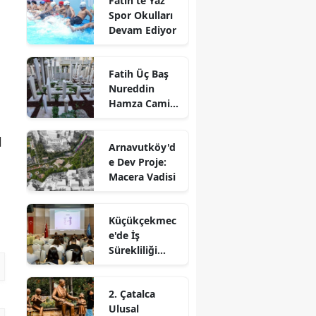
Fatih'te Yaz
Spor Okulları
Devam Ediyor
Fatih Üç Baş
Nureddin
Hamza Camii
Haziresi
Restore Edildi
l
Arnavutköy'd
e Dev Proje:
Macera Vadisi
Küçükçekmec
e'de İş
Sürekliliği
Yönetim
Sistemi
2. Çatalca
Eğitimi
Ulusal