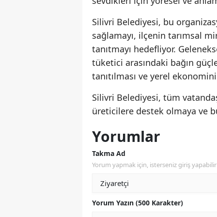
sevdikleri için yöresel ve anl
Silivri Belediyesi, bu organiz
sağlamayı, ilçenin tarımsal mir
tanıtmayı hedefliyor. Gelenekse
tüketici arasındaki bağın güçl
tanıtılması ve yerel ekonomin
Silivri Belediyesi, tüm vatanda
üreticilere destek olmaya ve bu
Yorumlar
Takma Ad
Yorum yapmak için, isterseniz giriş yapabilir 
Yorum Yazın (500 Karakter)