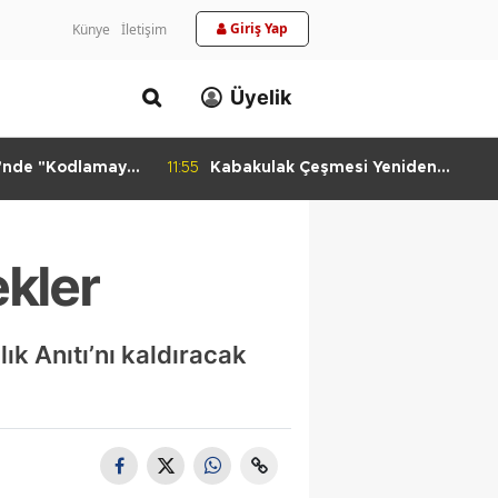
Giriş Yap
Künye
İletişim
Üyelik
i'nde "Kodlamaya
11:55
Kabakulak Çeşmesi Yeniden
si
Suyuna Kavuştu
ekler
ık Anıtı’nı kaldıracak