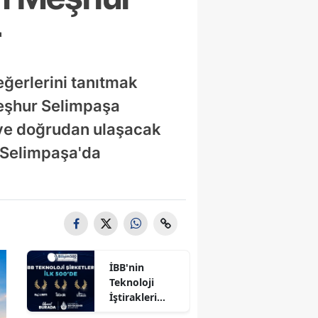
r
eğerlerini tanıtmak
meşhur Selimpaşa
ciye doğrudan ulaşacak
e Selimpaşa'da
İBB'nin
Teknoloji
İştirakleri
Bilişim 500