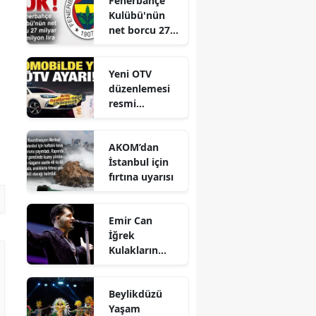
Fenerbahçe
Gerçekleştirild
Kulübü'nün
i
net borcu 27
milyar 961
milyon lira
Yeni OTV
düzenlemesi
resmi
gazetede
yayınlandı
AKOM’dan
İstanbul için
fırtına uyarısı
Emir Can
İğrek
Kulakların
Pasını Sildi
Beylikdüzü
Yaşam