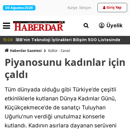
Giriş Yap
Künye
İletişim
06 Ağustos 2026
Üyelik
15:04
İBB'nin Teknoloji İştirakleri Bilişim 500 Listesinde
Haberdar Gazetesi
Kültür - Sanat
Piyanosunu kadınlar için
çaldı
Tüm dünyada olduğu gibi Türkiye’de çeşitli
etkinliklerle kutlanan Dünya Kadınlar Günü,
Küçükçekmece’de de sanatçı Tuluyhan
Uğurlu’nun verdiği unutulmaz konserle
kutlandı. Kadının asırlara dayanan serüveni