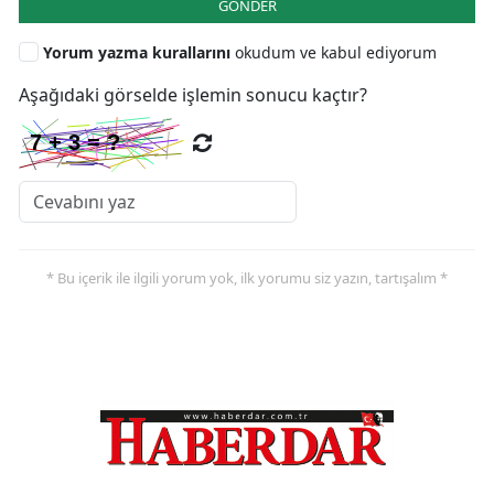
GÖNDER
Yorum yazma kurallarını
okudum ve kabul ediyorum
Aşağıdaki görselde işlemin sonucu kaçtır?
* Bu içerik ile ilgili yorum yok, ilk yorumu siz yazın, tartışalım *