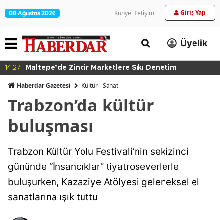
Giriş Yap
Künye
İletişim
08 Ağustos 2026
Üyelik
14:27
Maltepe’de Zincir Marketlere Sıkı Denetim
Haberdar Gazetesi
Kültür - Sanat
Trabzon’da kültür
buluşması
Trabzon Kültür Yolu Festivali’nin sekizinci
gününde “İnsancıklar” tiyatroseverlerle
buluşurken, Kazaziye Atölyesi geleneksel el
sanatlarına ışık tuttu