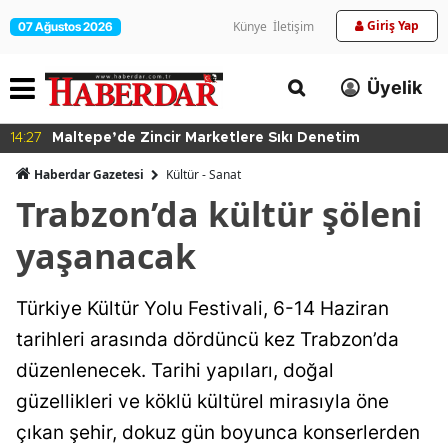
Giriş Yap
Künye
İletişim
07 Ağustos 2026
Üyelik
kı Denetim
14:24
Kartal'da Hayvan Bakım Evi Çalı
Haberdar Gazetesi
Kültür - Sanat
Trabzon’da kültür şöleni
yaşanacak
Türkiye Kültür Yolu Festivali, 6-14 Haziran
tarihleri arasında dördüncü kez Trabzon’da
düzenlenecek. Tarihi yapıları, doğal
güzellikleri ve köklü kültürel mirasıyla öne
çıkan şehir, dokuz gün boyunca konserlerden