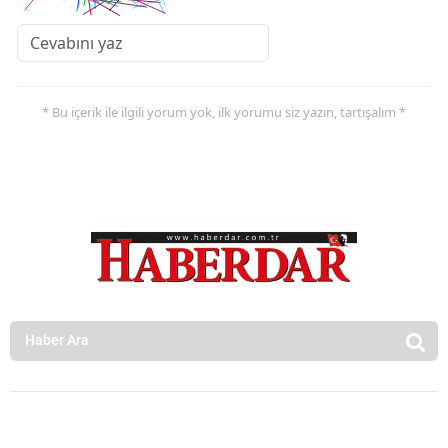
* Bu içerik ile ilgili yorum yok, ilk yorumu siz yazın, tartışalım *