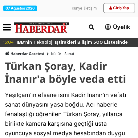
Giriş Yap
Künye
İletişim
07 Ağustos 2026
Üyelik
15:04
İBB'nin Teknoloji İştirakleri Bilişim 500 Listesinde
Haberdar Gazetesi
Kültür - Sanat
Türkan Şoray, Kadir
İnanır'a böyle veda etti
Yeşilçam'ın efsane ismi Kadir İnanır'ın vefatı
sanat dünyasını yasa boğdu. Acı haberle
fenalaştığı öğrenilen Türkan Şoray, yıllarca
birlikte kamera karşısına geçtiği usta
oyuncuya sosyal medya hesabından duygu