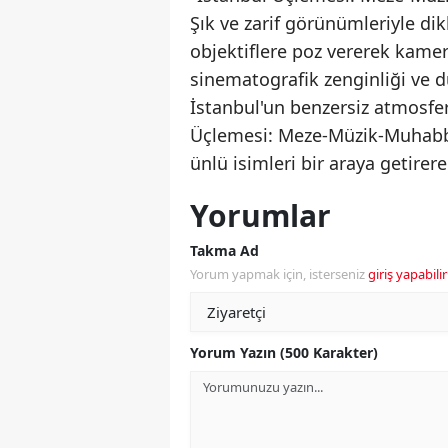
Şık ve zarif görünümleriyle di
objektiflere poz vererek kamera
sinematografik zenginliği ve du
İstanbul'un benzersiz atmosfe
Üçlemesi: Meze-Müzik-Muhabbet
ünlü isimleri bir araya getirer
Yorumlar
Takma Ad
Yorum yapmak için, isterseniz
giriş yapabilir
Yorum Yazın (500 Karakter)