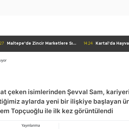
:27
Maltepe’de Zincir Marketlere Sıkı
14:24
Kartal'da Hayva
Denetim
Çalışmaları Baş
şıyor
t çeken isimlerinden Şevval Sam, kariyeri
imiz aylarda yeni bir ilişkiye başlayan ün
Cem Topçuoğlu ile ilk kez görüntülendi
Yayınlanma