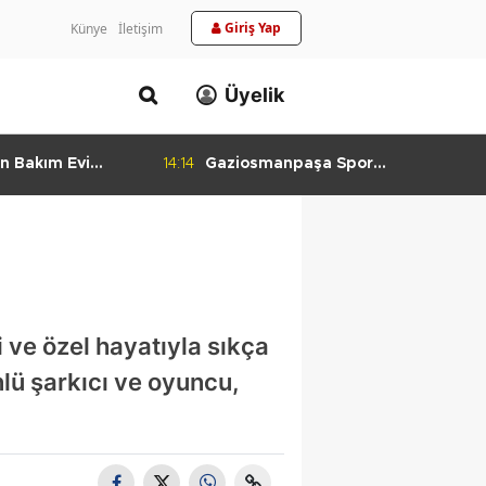
Giriş Yap
Künye
İletişim
Üyelik
n Bakım Evi
14:14
Gaziosmanpaşa Spor
ladı
Kulübü'nden Gururlandıran Başarı
 ve özel hayatıyla sıkça
lü şarkıcı ve oyuncu,