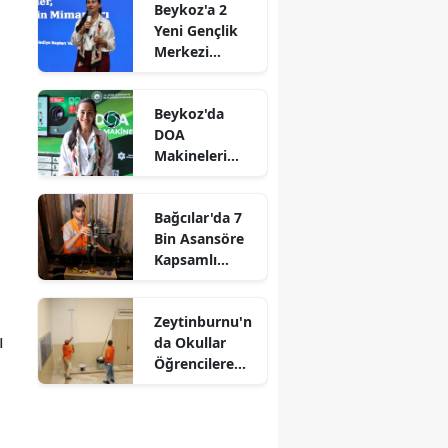
Beykoz'a 2
Yeni Gençlik
Merkezi
Müjdesi
Beykoz'da
DOA
Makineleri
Yaygınlaşıyor
Bağcılar'da 7
Bin Asansöre
Kapsamlı
Denetim
Zeytinburnu'n
ı
da Okullar
Öğrencilere
Hazırlanıyor