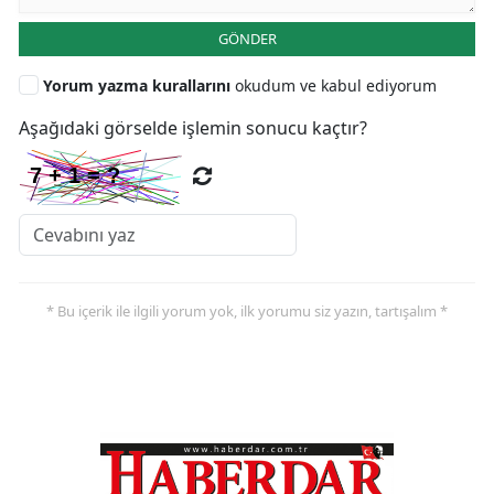
GÖNDER
Yorum yazma kurallarını
okudum ve kabul ediyorum
Aşağıdaki görselde işlemin sonucu kaçtır?
* Bu içerik ile ilgili yorum yok, ilk yorumu siz yazın, tartışalım *