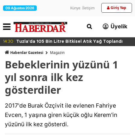
Giriş Yap
Künye
İletişim
09 Ağustos 2026
Üyelik
14:30
Tuzla'da 105 Bin Litre Bitkisel Atık Yağ Toplandı
Haberdar Gazetesi
Magazin
Bebeklerinin yüzünü 1
yıl sonra ilk kez
gösterdiler
2017'de Burak Özçivit ile evlenen Fahriye
Evcen, 1 yaşına giren küçük oğlu Kerem'in
yüzünü ilk kez gösterdi.