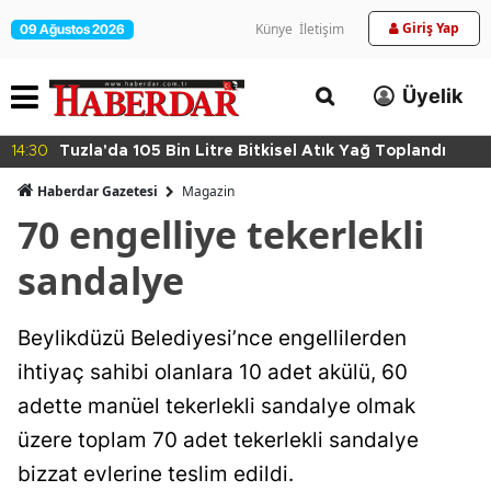
Giriş Yap
Künye
İletişim
09 Ağustos 2026
Üyelik
14:30
Tuzla'da 105 Bin Litre Bitkisel Atık Yağ Toplandı
Haberdar Gazetesi
Magazin
70 engelliye tekerlekli
sandalye
Beylikdüzü Belediyesi’nce engellilerden
ihtiyaç sahibi olanlara 10 adet akülü, 60
adette manüel tekerlekli sandalye olmak
üzere toplam 70 adet tekerlekli sandalye
bizzat evlerine teslim edildi.