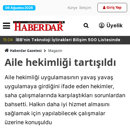
Giriş Yap
Künye
İletişim
06 Ağustos 2026
Üyelik
15:04
İBB'nin Teknoloji İştirakleri Bilişim 500 Listesinde
Haberdar Gazetesi
Magazin
Aile hekimliği tartışıldı
Aile hekimliği uygulamasının yavaş yavaş
uygulamaya girdiğini ifade eden hekimler,
saha çalışmalarında karşılaştıkları sorunlardan
bahsetti. Halkın daha iyi hizmet almasını
sağlamak için yapılabilecek çalışmalar
üzerine konuşuldu