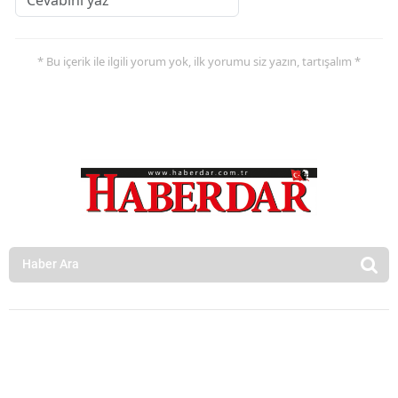
* Bu içerik ile ilgili yorum yok, ilk yorumu siz yazın, tartışalım *