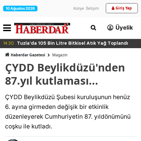
Giriş Yap
Künye
İletişim
10 Ağustos 2026
Üyelik
14:30
Tuzla'da 105 Bin Litre Bitkisel Atık Yağ Toplandı
Haberdar Gazetesi
Magazin
ÇYDD Beylikdüzü'nden
87.yıl kutlaması...
ÇYDD Beylikdüzü Şubesi kuruluşunun henüz
6. ayına girmeden değişik bir etkinlik
düzenleyerek Cumhuriyetin 87. yıldönümünü
coşku ile kutladı.