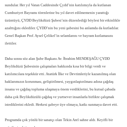
sundular. Her yıl Vatan Caddesinde Çydd’nin katılımıyla da kutlanan
Cumhuriyet Bayramı törenlerine bu yıl davet edilmemenin yarattığı
üzüntüyü, ÇYDD Beylikdüzü Şubesi’nin düzenlediği böylesi bir etkinlikle
azalttığını eklediler. ÇYDD’nin bu yeni şubesini bu anlamda da kutladılar.
Genel Başkan Prof. Aysel Çelikel’in selamlarını ve bayram kutlamasını
ilettiler.
Daha sonra söz alan Şube Başkanı Av. İbrahim MENDEŞAĞU ÇYDD
Beylikdüzü Şubesinin çalışmaları hakkında kısa bir bilgi verdi ve
katılımcılara teşekkür etti. Atatürk İlke ve Devrimleriyle kazanılmış olan
haklarımızın korunması, geliştirilmesi, yaygınlaştırılması adına çağdaş
insana ve çağdaş topluma ulaşmaya önem verdiklerini, bu kutsal çabada
daha çok Beylikdüzülü çağdaş ve yurtsever insanlarla birlikte çalışmak
istediklerini ekledi. Herkesi şubeye üye olmaya, katkı sunmaya davet etti.
Programda çok yönlü bir sanatçı olan Tekin Arel sahne aldı. Keyifli bir