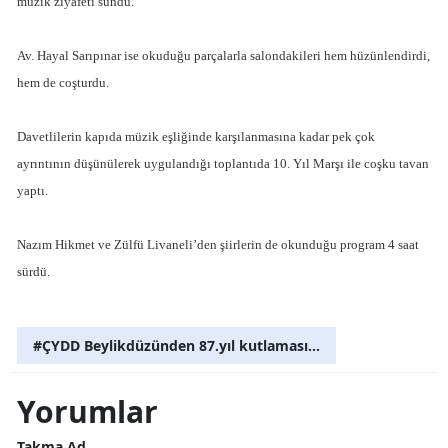
müzik ziyafeti sundu.
Av. Hayal Sarıpınar ise okuduğu parçalarla salondakileri hem hüzünlendirdi,
hem de coşturdu.
Davetlilerin kapıda müzik eşliğinde karşılanmasına kadar pek çok
ayrıntının düşünülerek uygulandığı toplantıda 10. Yıl Marşı ile coşku tavan
yaptı.
Nazım Hikmet ve Zülfü Livaneli’den şiirlerin de okunduğu program 4 saat
sürdü.
#ÇYDD Beylikdüzünden 87.yıl kutlaması...
Yorumlar
Takma Ad