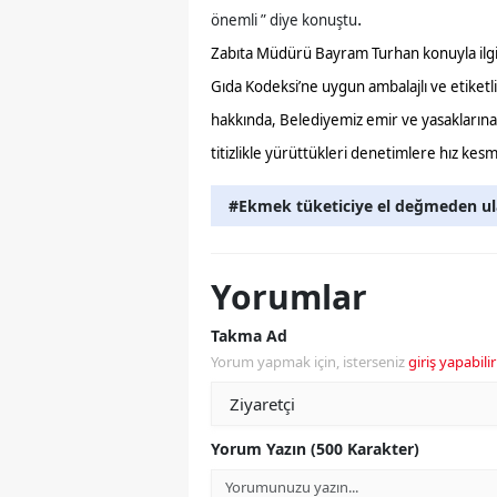
.
önemli ” diye konuştu
Zabıta Müdürü Bayram Turhan konuyla ilgil
Gıda Kodeksi’ne uygun ambalajlı ve etiketl
hakkında, Belediyemiz emir ve yasaklarına 
titizlikle yürüttükleri denetimlere hız k
#Ekmek tüketiciye el değmeden ula
Yorumlar
Takma Ad
Yorum yapmak için, isterseniz
giriş yapabilir
Yorum Yazın (500 Karakter)