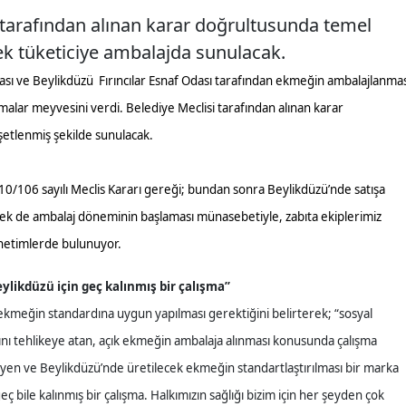
 tarafından alınan karar doğrultusunda temel
k tüketiciye ambalajda sunulacak.
ası ve Beylikdüzü Fırıncılar Esnaf Odası tarafından ekmeğin ambalajlanmas
lar meyvesini verdi. Belediye Meclisi tarafından alınan karar
etlenmiş şekilde sunulacak.
10/106 sayılı Meclis Kararı gereği; bundan sonra Beylikdüzü’nde satışa
k de ambalaj döneminin başlaması münasebetiyle, zabıta ekiplerimiz
enetimlerde bulunuyor.
likdüzü için geç kalınmış bir çalışma”
kmeğin standardına uygun yapılması gerektiğini belirterek; “sosyal
ını tehlikeye atan, açık ekmeğin ambalaja alınması konusunda çalışma
 hijyen ve Beylikdüzü’nde üretilecek ekmeğin standartlaştırılması bir marka
ç bile kalınmış bir çalışma. Halkımızın sağlığı bizim için her şeyden çok