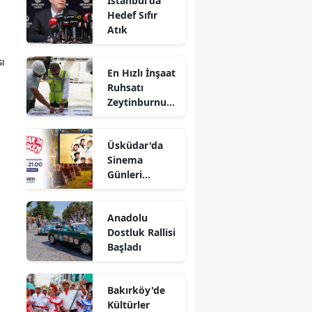
İstanbul'da
Hedef Sıfır
Atık
ı
En Hızlı İnşaat
Ruhsatı
Zeytinburnu
Belediyesi'nde
Üsküdar'da
Sinema
Günleri
Başlıyor
Anadolu
Dostluk Rallisi
Başladı
Bakırköy'de
Kültürler