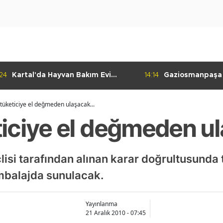
:24
Kartal'da Hayvan Bakım Evi
14:14
Gaziosmanpaşa
Çalışmaları Başladı
Kulübü'nden Gur
tüketiciye el değmeden ulaşacak...
iciye el değmeden ul
isi tarafından alınan karar doğrultusunda
mbalajda sunulacak.
Yayınlanma
21 Aralık 2010 - 07:45