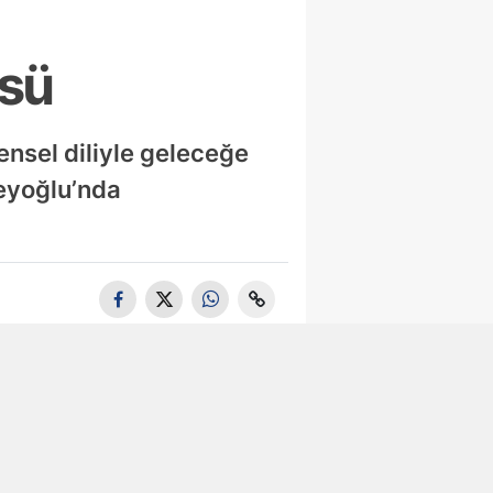
üsü
ensel diliyle geleceğe
Beyoğlu’nda
Tuzla'da 105
Bin Litre
Bitkisel Atık
Yağ Toplandı
Maltepe’de