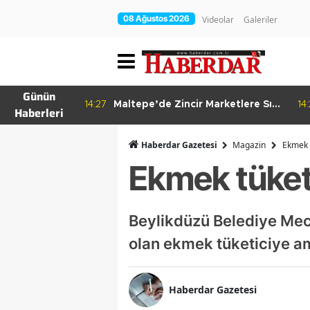
08 Ağustos 2026
Videolar
Galeriler
Günün
re Bitkisel
14:27
Maltepe’de Zincir Marketlere Sıkı
14
Haberleri
Denetim
Haberdar Gazetesi
Magazin
Ekmek 
Ekmek tüket
Beylikdüzü Belediye Mecl
olan ekmek tüketiciye a
Haberdar Gazetesi