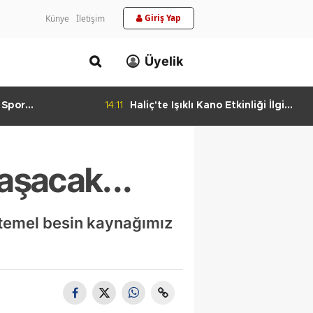
Giriş Yap
Künye
İletişim
Üyelik
 Spor
14:11
Haliç'te Işıklı Kano Etkinliği İlgi
urlandıran Başarı
Görüyor
aşacak...
 temel besin kaynağımız