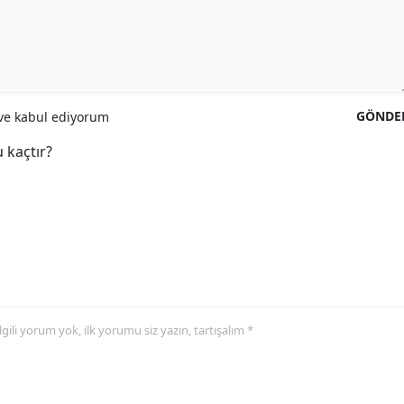
GÖNDE
e kabul ediyorum
 kaçtır?
 ilgili yorum yok, ilk yorumu siz yazın, tartışalım *