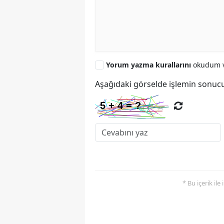
Yorum yazma kurallarını
okudum v
Aşağıdaki görselde işlemin sonucu
* Bu içerik ile