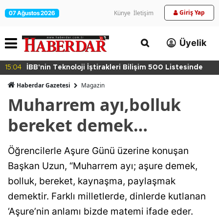
Giriş Yap
Künye
İletişim
07 Ağustos 2026
Üyelik
15:04
İBB'nin Teknoloji İştirakleri Bilişim 500 Listesinde
Haberdar Gazetesi
Magazin
Muharrem ayı,bolluk
bereket demek…
Öğrencilerle Aşure Günü üzerine konuşan
Başkan Uzun, “Muharrem ayı; aşure demek,
bolluk, bereket, kaynaşma, paylaşmak
demektir. Farklı milletlerde, dinlerde kutlanan
‘Aşure’nin anlamı bizde matemi ifade eder.