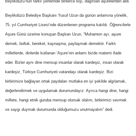
Beylikdüzü’nün farklı yerlerinde binlerce kişi, dağıtılan aşurelerden aldı.
Beylikdüzü Belediye Başkanı Yusuf Uzun da günün anlamına yönelik,
75. yıl Cumhuriyet Lisesi’nde düzenlenen programa katıldı. Öğrencilerle
Aşure Günü üzerine konuşan Başkan Uzun, “Muharrem ayı; aşure
demek, bolluk, bereket, kaynaşma, paylaşmak demektir. Farklı
milletlerde, dinlerde kutlanan ‘Aşure’nin anlamı bizde matemi ifade
eder. Bizler aynı dine mensup insanlar olarak kardeşiz, insan olarak
kardeşiz, Türkiye Cumhuriyeti vatandaşı olarak kardeşiz. Bizi
birbirimize bağlayan ortak paydaları mutlaka en iyi şekilde algılamak,
değerlendirmek ve uygulamak durumundayız. Ayrıca hangi dine, hangi
millete, hangi etnik guruba mensup olursak olalım, birbirimizi sevmek
ve saygı duymak durumunda olduğumuzu unutmayalım” dedi.