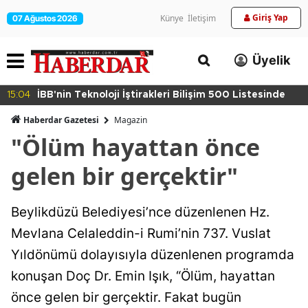
Giriş Yap
Künye
İletişim
07 Ağustos 2026
Üyelik
15:04
İBB'nin Teknoloji İştirakleri Bilişim 500 Listesinde
Haberdar Gazetesi
Magazin
"Ölüm hayattan önce
gelen bir gerçektir"
Beylikdüzü Belediyesi’nce düzenlenen Hz.
Mevlana Celaleddin-i Rumi’nin 737. Vuslat
Yıldönümü dolayısıyla düzenlenen programda
konuşan Doç Dr. Emin Işık, “Ölüm, hayattan
önce gelen bir gerçektir. Fakat bugün