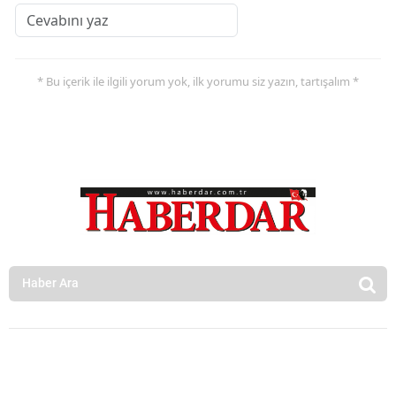
* Bu içerik ile ilgili yorum yok, ilk yorumu siz yazın, tartışalım *