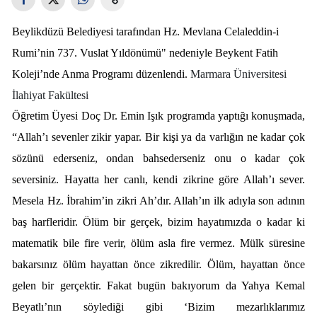
Beylikdüzü Belediyesi tarafından Hz. Mevlana Celaleddin-i
Rumi’nin 737. Vuslat Yıldönümü" nedeniyle Beykent Fatih
Koleji’nde Anma Programı düzenlendi.
Marmara Üniversitesi
İlahiyat Fakültesi
Öğretim Üyesi Doç Dr. Emin Işık
programda yaptığı konuşmada,
“
Allah’ı sevenler zikir yapar. Bir kişi ya da varlığın ne kadar çok
sözünü ederseniz, ondan bahsederseniz onu o kadar çok
seversiniz. Hayatta her canlı, kendi zikrine göre Allah’ı sever.
Mesela Hz. İbrahim’in zikri Ah’dır. Allah’ın ilk adıyla son adının
baş harfleridir. Ölüm bir gerçek, bizim hayatımızda o kadar ki
matematik bile fire verir, ölüm asla fire vermez. Mülk süresine
bakarsınız ölüm hayattan önce zikredilir. Ölüm, hayattan önce
gelen bir gerçektir. Fakat bugün bakıyorum da Yahya Kemal
Beyatlı’nın söylediği gibi ‘Bizim mezarlıklarımız