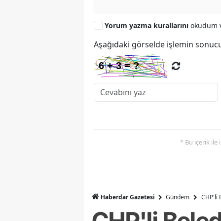
Yorum yazma kurallarını
okudum v
Aşağıdaki görselde işlemin sonucu
* Bu içerik ile
Haberdar Gazetesi
Gündem
CHP'li 
CHP'li Beled