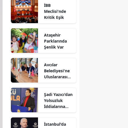
İBB
Meclisi'nde
Kritik Eşik
Ataşehir
Parklarında
Şenlik Var
Avcılar
Belediyesi'ne
Uluslararası
Destek
Şadi Yazıcı'dan
Yolsuzluk
İddialarına
Yanıt
İstanbul'da