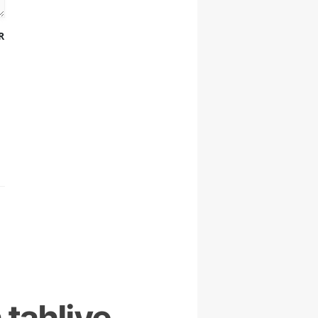
R
 tahliye