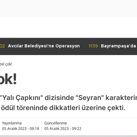
:02
Avcılar Belediyesi'ne Operasyon
11:59
Bayrampaşa'da K
Denetimi
el çok!
ok!
"Yalı Çapkını" dizisinde "Seyran" karakteri
ödül töreninde dikkatleri üzerine çekti.
Yayınlanma
Güncellenme
05 Aralık 2023 - 09:18
05 Aralık 2023 - 09:22