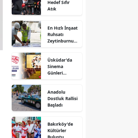
Hedef Sıfır
Atık
En Hızlı İnşaat
Ruhsatı
Zeytinburnu
Belediyesi'nde
Üsküdar'da
Sinema
Günleri
Başlıyor
Anadolu
Dostluk Rallisi
Başladı
Bakırköy'de
Kültürler
Buluştu