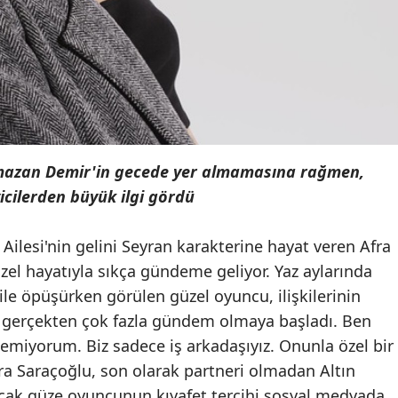
amazan Demir'in gecede yer almamasına rağmen,
icilerden büyük ilgi gördü
 Ailesi'nin gelini Seyran karakterine hayat veren Afra
el hayatıyla sıkça gündeme geliyor. Yaz aylarında
le öpüşürken görülen güzel oyuncu, ilişkilerinin
nu gerçekten çok fazla gündem olmaya başladı. Ben
temiyorum. Biz sadece iş arkadaşıyız. Onunla özel bir
Afra Saraçoğlu, son olarak partneri olmadan Altın
Ancak güze oyuncunun kıyafet tercihi sosyal medyada