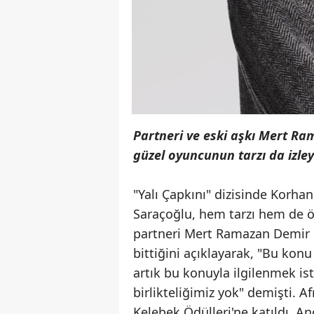
Partneri ve eski aşkı Mert R
güzel oyuncunun tarzı da izley
"Yalı Çapkını" dizisinde Korhan
Saraçoğlu, hem tarzı hem de öz
partneri Mert Ramazan Demir i
bittiğini açıklayarak, "Bu ko
artık bu konuyla ilgilenmek is
birlikteliğimiz yok" demişti. 
Kelebek Ödülleri'ne katıldı. 