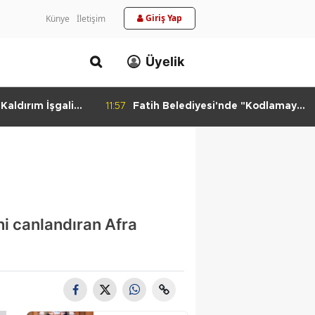
Giriş Yap
Künye
İletişim
Üyelik
aldırım İşgali
11:57
Fatih Belediyesi'nde "Kodlamaya
Yolculuk" Atölyesi
ni canlandıran Afra