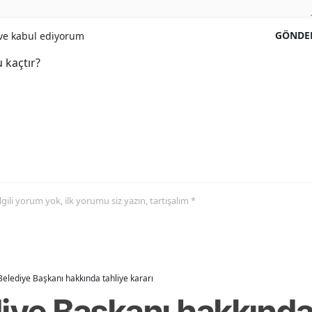
GÖNDE
e kabul ediyorum
 kaçtır?
 ilgili yorum yok, ilk yorumu siz yazın, tartışalım *
Belediye Başkanı hakkında tahliye kararı
iye Başkanı hakkında