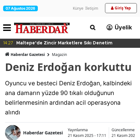
Giriş Yap
Künye
İletişim
07 Ağustos 2026
Üyelik
14:27
Maltepe’de Zincir Marketlere Sıkı Denetim
Haberdar Gazetesi
Magazin
Deniz Erdoğan korkuttu
Oyuncu ve besteci Deniz Erdoğan, kalbindeki
ana damarın yüzde 90 tıkalı olduğunun
belirlenmesinin ardından acil operasyona
alındı
Yayınlanma
Güncellenme
Haberdar Gazetesi
21 Kasım 2025 - 17:11
21 Kasım 2025 -