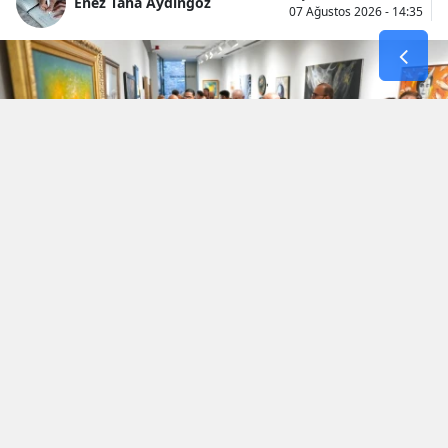
Enez Taha Aydıngöz
07 Ağustos 2026 - 14:35
İki komşu ülke, Türkiye ve Bulgaristan’ın
ortak tarihsel ve kültürel mirasını sanatla bir
araya getiren “Sofya–İstanbul: Sanat
Köprüsü | Bulgaristan’la Bağlantılı Türk