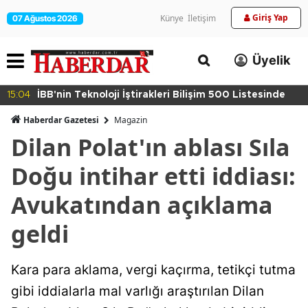
Giriş Yap
Künye
İletişim
07 Ağustos 2026
Üyelik
15:04
İBB'nin Teknoloji İştirakleri Bilişim 500 Listesinde
Haberdar Gazetesi
Magazin
Dilan Polat'ın ablası Sıla
Doğu intihar etti iddiası:
Avukatından açıklama
geldi
Kara para aklama, vergi kaçırma, tetikçi tutma
gibi iddialarla mal varlığı araştırılan Dilan