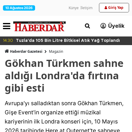
Giriş Yap
Künye
İletişim
10 Ağustos 2026
Üyelik
14:30
Tuzla'da 105 Bin Litre Bitkisel Atık Yağ Toplandı
Haberdar Gazetesi
Magazin
Gökhan Türkmen sahne
aldığı Londra'da fırtına
gibi esti
Avrupa'yı salladıktan sonra Gökhan Türkmen,
Gişe Event'in organize ettiği müzikal
kariyerinin ilk Londra konseri için, 10 Mayıs
2026 tarihinde Here at Outernet'te sahneye