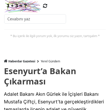
* Bu içerik ile ilgili yorum yok, ilk yorumu siz yazın, tartışalım *
Haberdar Gazetesi
Yerel Gündem
Esenyurt’a Bakan
Çıkarması
Adalet Bakanı Akın Gürlek ile İçişleri Bakanı
Mustafa Çiftçi, Esenyurt’ta gerçekleştirdikleri
temaslarda ilçenin adalet ve güvenlik