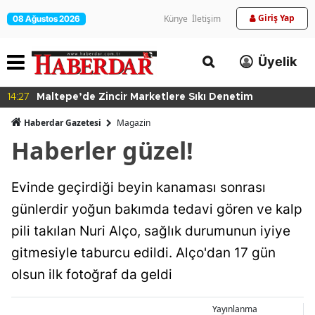
Giriş Yap
Künye
İletişim
08 Ağustos 2026
Üyelik
14:27
Maltepe’de Zincir Marketlere Sıkı Denetim
Haberdar Gazetesi
Magazin
Haberler güzel!
Evinde geçirdiği beyin kanaması sonrası
günlerdir yoğun bakımda tedavi gören ve kalp
pili takılan Nuri Alço, sağlık durumunun iyiye
gitmesiyle taburcu edildi. Alço'dan 17 gün
olsun ilk fotoğraf da geldi
Yayınlanma