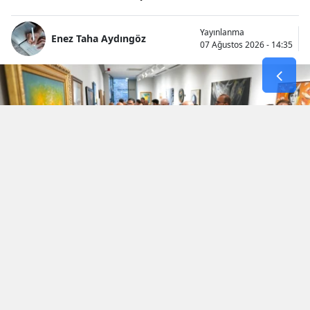
Yayınlanma
Enez Taha Aydıngöz
07 Ağustos 2026 - 14:35
İki komşu ülke, Türkiye ve Bulgaristan’ın
ortak tarihsel ve kültürel mirasını sanatla bir