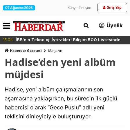
Giriş Yap
Künye
İletişim
07 Ağustos 2026
Üyelik
15:04
İBB'nin Teknoloji İştirakleri Bilişim 500 Listesinde
Haberdar Gazetesi
Magazin
Hadise’den yeni albüm
müjdesi
Hadise, yeni albüm çalışmalarının son
aşamasına yaklaşırken, bu sürecin ilk güçlü
habercisi olarak “Gece Puslu” adlı yeni
teklisini dinleyiciyle buluşturuyor.