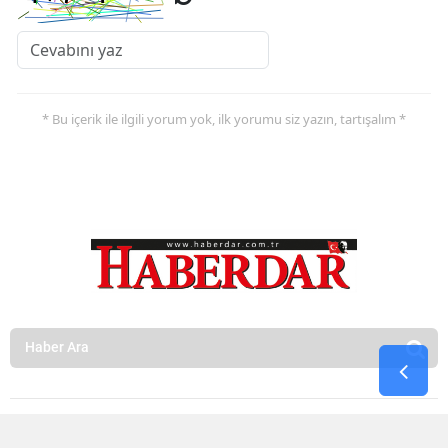
* Bu içerik ile ilgili yorum yok, ilk yorumu siz yazın, tartışalım *