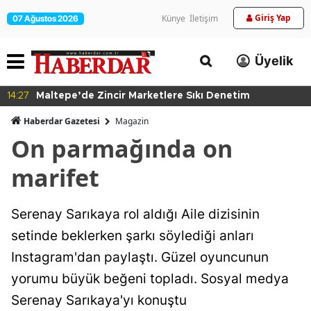
Giriş Yap
Künye
İletişim
07 Ağustos 2026
Üyelik
14:27
Maltepe’de Zincir Marketlere Sıkı Denetim
Haberdar Gazetesi
Magazin
On parmağında on
marifet
Serenay Sarıkaya rol aldığı Aile dizisinin
setinde beklerken şarkı söylediği anları
Instagram'dan paylaştı. Güzel oyuncunun
yorumu büyük beğeni topladı. Sosyal medya
Serenay Sarıkaya'yı konuştu