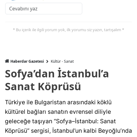
* Bu içerik ile ilgili yorum yok, ilk yorumu siz yazın, tartışalım *
Haberdar Gazetesi
Kültür - Sanat
Sofya’dan İstanbul’a
Sanat Köprüsü
Türkiye ile Bulgaristan arasındaki köklü
kültürel bağları sanatın evrensel diliyle
geleceğe taşıyan “Sofya–İstanbul: Sanat
Köprüsü” sergisi, İstanbul’un kalbi Beyoğlu’nda