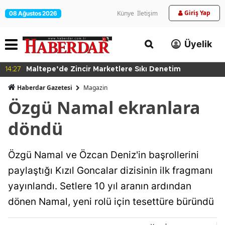
Giriş Yap
Künye
İletişim
08 Ağustos 2026
Üyelik
14:27
Maltepe’de Zincir Marketlere Sıkı Denetim
Haberdar Gazetesi
Magazin
Özgü Namal ekranlara
döndü
Özgü Namal ve Özcan Deniz'in başrollerini
paylaştığı Kızıl Goncalar dizisinin ilk fragmanı
yayınlandı. Setlere 10 yıl aranın ardından
dönen Namal, yeni rolü için tesettüre büründü