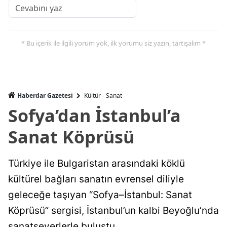
* Bu içerik ile ilgili yorum yok, ilk yorumu siz yazın, tartışalım *
Haberdar Gazetesi
Kültür - Sanat
Sofya’dan İstanbul’a
Sanat Köprüsü
Türkiye ile Bulgaristan arasındaki köklü
kültürel bağları sanatın evrensel diliyle
geleceğe taşıyan “Sofya–İstanbul: Sanat
Köprüsü” sergisi, İstanbul’un kalbi Beyoğlu’nda
sanatseverlerle buluştu.