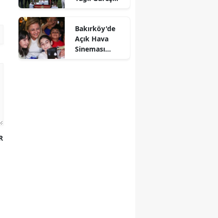
Etkinliği
Bakırköy'de
Açık Hava
Sineması
Günleri Devam
Ediyor
R