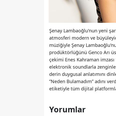
Şenay Lambaoğlu'nun yeni şar
atmosferi modern ve büyüleyici 
müziğiyle Şenay Lambaoğlu'nun
prodüktörlüğünü Genco Arı üst
çekimi Enes Kahraman imzası t
elektronik soundlarla zenginle
derin duygusal anlatımını dinl
‘’Neden Bulamadım’’ adını verd
etiketiyle tüm dijital platform
Yorumlar