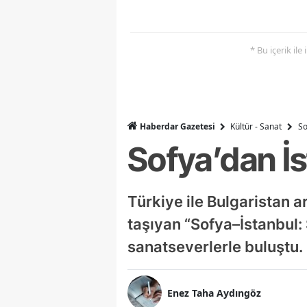
* Bu içerik ile
Haberdar Gazetesi
Kültür - Sanat
So
Sofya’dan İ
Türkiye ile Bulgaristan a
taşıyan “Sofya–İstanbul:
sanatseverlerle buluştu.
Enez Taha Aydıngöz