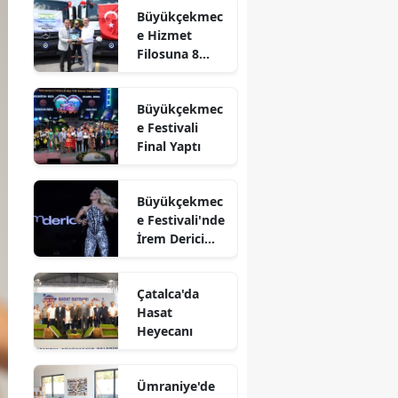
Büyükçekmec
e Hizmet
Filosuna 8
Yeni Araç
Eklendi
Büyükçekmec
e Festivali
Final Yaptı
Büyükçekmec
e Festivali'nde
İrem Derici
Coşkusu
Çatalca'da
Hasat
Heyecanı
Ümraniye'de