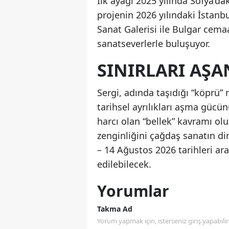
İlk ayağı 2025 yılında Sofya’dak
projenin 2026 yılındaki İstanbu
Sanat Galerisi ile Bulgar cemaat
sanatseverlerle buluşuyor.
SINIRLARI AŞA
Sergi, adında taşıdığı “köprü” m
tarihsel ayrılıkları aşma gücü
harcı olan “bellek” kavramı ol
zenginliğini çağdaş sanatın d
– 14 Ağustos 2026 tarihleri ara
edilebilecek.
Yorumlar
Takma Ad
Yorum yapmak için, isterseniz giriş yapabilir 