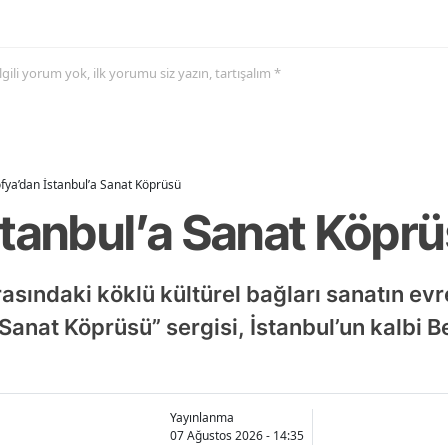
 ilgili yorum yok, ilk yorumu siz yazın, tartışalım *
fya’dan İstanbul’a Sanat Köprüsü
stanbul’a Sanat Köpr
rasındaki köklü kültürel bağları sanatın evr
 Sanat Köprüsü” sergisi, İstanbul’un kalbi 
Yayınlanma
07 Ağustos 2026 - 14:35