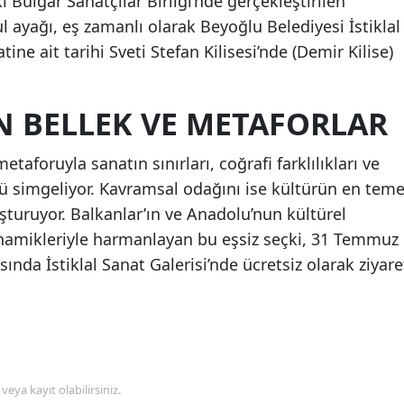
i Bulgar Sanatçılar Birliği’nde gerçekleştirilen
l ayağı, eş zamanlı olarak Beyoğlu Belediyesi İstiklal
ine ait tarihi Sveti Stefan Kilisesi’nde (Demir Kilise)
N BELLEK VE METAFORLAR
etaforuyla sanatın sınırları, coğrafi farklılıkları ve
nü simgeliyor. Kavramsal odağını ise kültürün en teme
uşturuyor. Balkanlar’ın ve Anadolu’nun kültürel
inamikleriyle harmanlayan bu eşsiz seçki, 31 Temmuz
sında İstiklal Sanat Galerisi’nde ücretsiz olarak ziyare
veya kayıt olabilirsiniz.