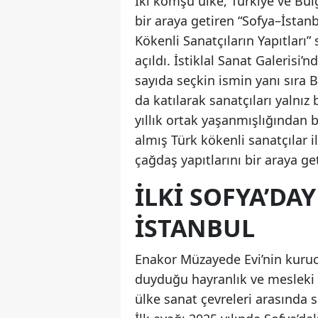
İki komşu ülke, Türkiye ve Bulg
bir araya getiren “Sofya–İstanb
Kökenli Sanatçıların Yapıtları”
açıldı. İstiklal Sanat Galerisi
sayıda seçkin ismin yanı sıra
da katılarak sanatçıları yalnız
yıllık ortak yaşanmışlığından
almış Türk kökenli sanatçılar i
çağdaş yapıtlarını bir araya get
İLKİ SOFYA’DAY
İSTANBUL
Enakor Müzayede Evi’nin kuruc
duyduğu hayranlık ve mesleki 
ülke sanat çevreleri arasında s