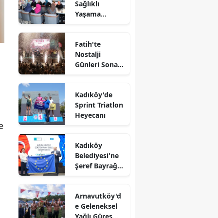
Sağlıklı
Yaşama
Yönelik Eğitim
Etkinliği
Fatih'te
Nostalji
Günleri Sona
Erdi
Kadıköy'de
Sprint Triatlon
Heyecanı
e
Kadıköy
Belediyesi'ne
Şeref Bayrağı
Ödülü
Arnavutköy'd
e Geleneksel
Yağlı Güreş