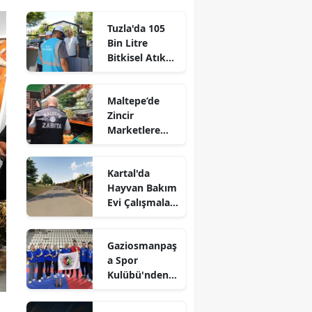
Tuzla'da 105
Bin Litre
Bitkisel Atık
Yağ Toplandı
Maltepe’de
Zincir
Marketlere
Sıkı Denetim
Kartal'da
Hayvan Bakım
Evi Çalışmaları
Başladı
Gaziosmanpaş
a Spor
Kulübü'nden
Gururlandıran
Başarı