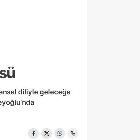
üsü
ensel diliyle geleceğe
Beyoğlu’nda