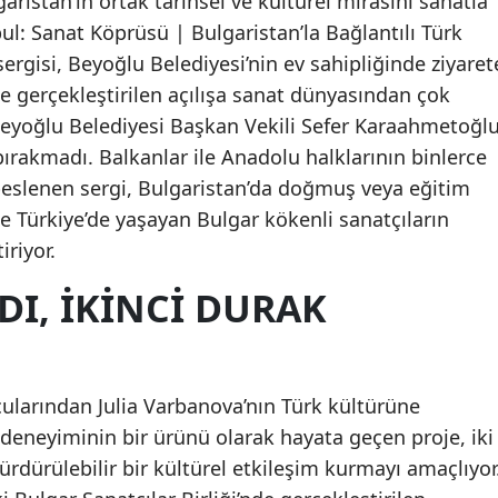
aristan’ın ortak tarihsel ve kültürel mirasını sanatla
ul: Sanat Köprüsü | Bulgaristan’la Bağlantılı Türk
 sergisi, Beyoğlu Belediyesi’nin ev sahipliğinde ziyaret
’nde gerçekleştirilen açılışa sanat dünyasından çok
 Beyoğlu Belediyesi Başkan Vekili Sefer Karaahmetoğl
 bırakmadı. Balkanlar ile Anadolu halklarının binlerce
 beslenen sergi, Bulgaristan’da doğmuş veya eğitim
le Türkiye’de yaşayan Bulgar kökenli sanatçıların
iriyor.
DI, İKİNCİ DURAK
ularından Julia Varbanova’nın Türk kültürüne
deneyiminin bir ürünü olarak hayata geçen proje, iki
ürdürülebilir bir kültürel etkileşim kurmayı amaçlıyor