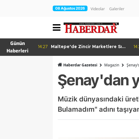
08 Ağustos 2026
Videolar
Galeriler
Günün
re Bitkisel
14:27
Maltepe’de Zincir Marketlere Sıkı
14
Haberleri
Denetim
Haberdar Gazetesi
Magazin
Şenay'd
Şenay'dan ye
Müzik dünyasındaki üret
Bulamadım" adını taşıyan 