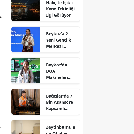
Haliç'te Işıklı
Kano Etkinliği
İlgi Görüyor
e
u
Beykoz'a 2
Yeni Gençlik
Merkezi
Müjdesi
Beykoz'da
DOA
Makineleri
Yaygınlaşıyor
Bağcılar'da 7
Bin Asansöre
Kapsamlı
Denetim
.
Zeytinburnu'n
da Okullar