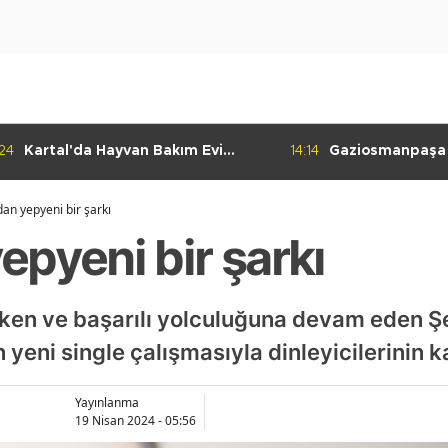
:24
Kartal'da Hayvan Bakım Evi
14:14
Gaziosmanpaşa
Çalışmaları Başladı
Kulübü'nden Gur
an yepyeni bir şarkı
pyeni bir şarkı
ken ve başarılı yolculuğuna devam eden Ş
yeni single çalışmasıyla dinleyicilerinin ka
Yayınlanma
19 Nisan 2024 - 05:56