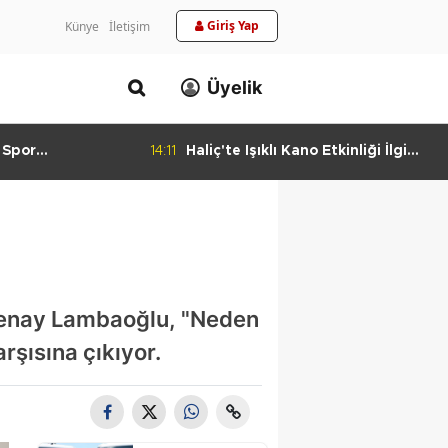
Giriş Yap
Künye
İletişim
Üyelik
 Spor
14:11
Haliç'te Işıklı Kano Etkinliği İlgi
urlandıran Başarı
Görüyor
enay Lambaoğlu, "Neden
rşısına çıkıyor.