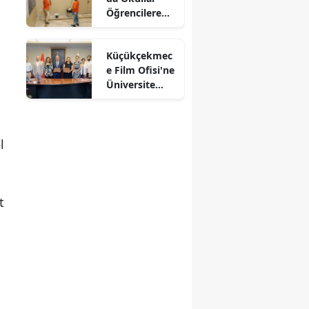
Öğrencilere
Hazırlanıyor
Küçükçekmec
e Film Ofisi'ne
Üniversite
Desteği
l
t