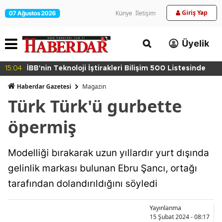
Giriş Yap
Künye
İletişim
07 Ağustos 2026
Üyelik
15:04
İBB'nin Teknoloji İştirakleri Bilişim 500 Listesinde
Haberdar Gazetesi
Magazin
Türk Türk'ü gurbette
öpermiş
Modelliği bırakarak uzun yıllardır yurt dışında
gelinlik markası bulunan Ebru Şancı, ortağı
tarafından dolandırıldığını söyledi
Yayınlanma
15 Şubat 2024 - 08:17