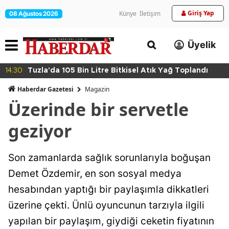
Giriş Yap
Künye
İletişim
08 Ağustos 2026
Üyelik
14:30
Tuzla'da 105 Bin Litre Bitkisel Atık Yağ Toplandı
Haberdar Gazetesi
Magazin
Üzerinde bir servetle
geziyor
Son zamanlarda sağlık sorunlarıyla boğuşan
Demet Özdemir, en son sosyal medya
hesabından yaptığı bir paylaşımla dikkatleri
üzerine çekti. Ünlü oyuncunun tarzıyla ilgili
yapılan bir paylaşım, giydiği ceketin fiyatının