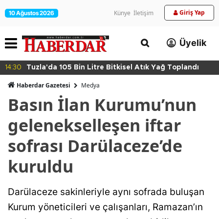
Giriş Yap
Künye
İletişim
10 Ağustos 2026
Üyelik
14:30
Tuzla'da 105 Bin Litre Bitkisel Atık Yağ Toplandı
Haberdar Gazetesi
Medya
Basın İlan Kurumu’nun
gelenekselleşen iftar
sofrası Darülaceze’de
kuruldu
Darülaceze sakinleriyle aynı sofrada buluşan
Kurum yöneticileri ve çalışanları, Ramazan’ın