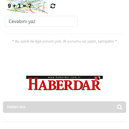
* Bu içerik ile ilgili yorum yok, ilk yorumu siz yazın, tartışalım *