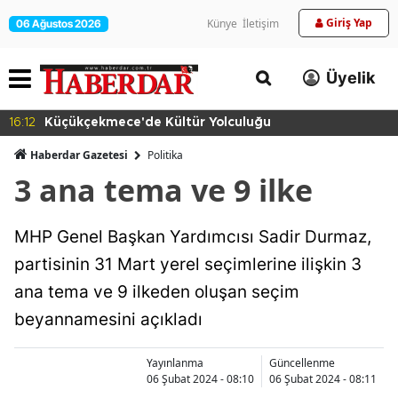
Giriş Yap
Künye
İletişim
06 Ağustos 2026
Üyelik
16:12
Küçükçekmece'de Kültür Yolculuğu
Haberdar Gazetesi
Politika
3 ana tema ve 9 ilke
MHP Genel Başkan Yardımcısı Sadir Durmaz,
partisinin 31 Mart yerel seçimlerine ilişkin 3
ana tema ve 9 ilkeden oluşan seçim
beyannamesini açıkladı
Yayınlanma
Güncellenme
06 Şubat 2024 - 08:10
06 Şubat 2024 - 08:11