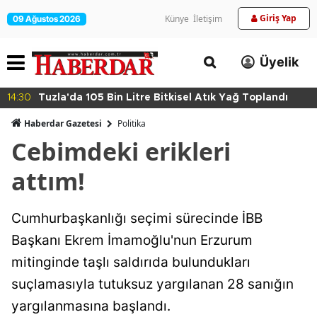
Giriş Yap
Künye
İletişim
09 Ağustos 2026
Üyelik
14:30
Tuzla'da 105 Bin Litre Bitkisel Atık Yağ Toplandı
Haberdar Gazetesi
Politika
Cebimdeki erikleri
attım!
Cumhurbaşkanlığı seçimi sürecinde İBB
Başkanı Ekrem İmamoğlu'nun Erzurum
mitinginde taşlı saldırıda bulundukları
suçlamasıyla tutuksuz yargılanan 28 sanığın
yargılanmasına başlandı.