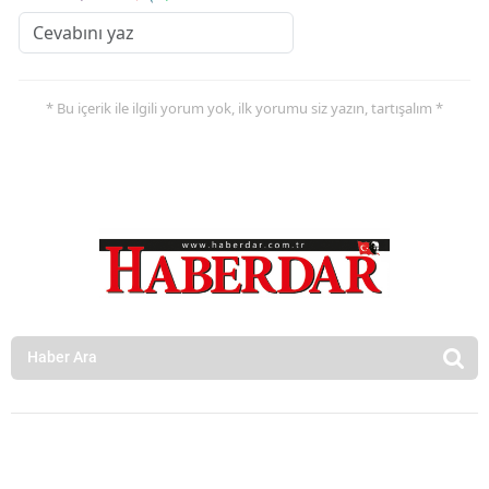
* Bu içerik ile ilgili yorum yok, ilk yorumu siz yazın, tartışalım *