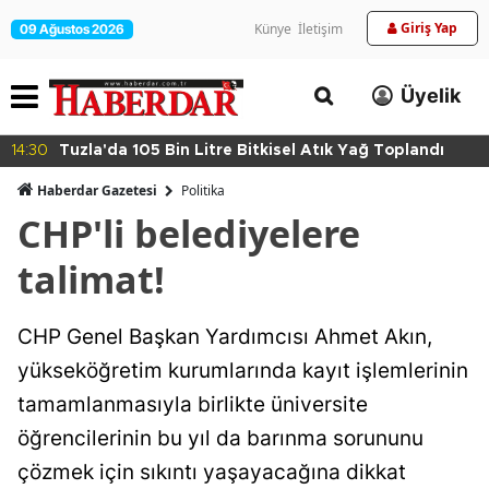
Giriş Yap
Künye
İletişim
09 Ağustos 2026
Üyelik
14:30
Tuzla'da 105 Bin Litre Bitkisel Atık Yağ Toplandı
Haberdar Gazetesi
Politika
CHP'li belediyelere
talimat!
CHP Genel Başkan Yardımcısı Ahmet Akın,
yükseköğretim kurumlarında kayıt işlemlerinin
tamamlanmasıyla birlikte üniversite
öğrencilerinin bu yıl da barınma sorununu
çözmek için sıkıntı yaşayacağına dikkat