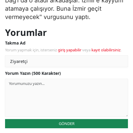
Dağ'ı da o atadı arkadaşlar. İzmir'e kayyum
atamaya çalışıyor. Buna İzmir geçit
vermeyecek" vurgusunu yaptı.
Yorumlar
Takma Ad
Yorum yapmak için, isterseniz
giriş yapabilir
veya
kayıt olabilirsiniz
.
Yorum Yazın (500 Karakter)
GÖNDER