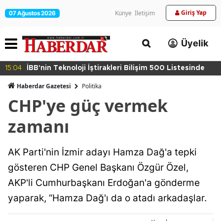
Giriş Yap
Künye
İletişim
07 Ağustos 2026
Üyelik
15:04
İBB'nin Teknoloji İştirakleri Bilişim 500 Listesinde
Haberdar Gazetesi
Politika
CHP'ye güç vermek
zamanı
AK Parti'nin İzmir adayı Hamza Dağ'a tepki
gösteren CHP Genel Başkanı Özgür Özel,
AKP'li Cumhurbaşkanı Erdoğan'a gönderme
yaparak, “Hamza Dağ'ı da o atadı arkadaşlar.