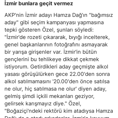
İzmir bunlara geçit vermez
AKP'nin İzmir adayı Hamza Dağ'ın "bağımsız
aday" gibi seçim kampanyası yapmasına
tepki gösteren Özel, şunları söyledi:
"İzmir'de rozeti çıkararak, bıyığı incelterek,
genel başkanlarının fotoğrafını asmayarak
bir yarışa girişenler var. İzmir'in bütün
gençlerini bu tehlikeye dikkat çekmek
istiyorum. Getirdikleri aday geçmişte alkol
yasası görüşülürken gece 22.00'den sonra
alkol satılmamasını '20.00'den önce satılsa
ne olur, hiç satılmasa ne olur' diyen aday,
gelmiş şimdi içkili mekanları geziyor,
gelirsek karışmayız diye." Özel,
"Boğaziçi'ndeki rektörü kim atadıysa Hamza