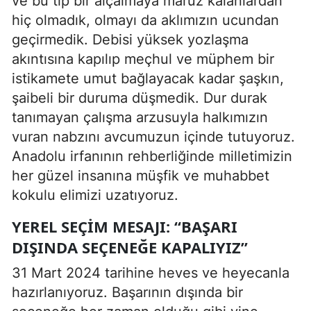
ve bu tip bir alçalmaya maruz kalanlardan
hiç olmadık, olmayı da aklımızın ucundan
geçirmedik. Debisi yüksek yozlaşma
akıntısına kapılıp meçhul ve müphem bir
istikamete umut bağlayacak kadar şaşkın,
şaibeli bir duruma düşmedik. Dur durak
tanımayan çalışma arzusuyla halkımızın
vuran nabzını avcumuzun içinde tutuyoruz.
Anadolu irfanının rehberliğinde milletimizin
her güzel insanına müşfik ve muhabbet
kokulu elimizi uzatıyoruz.
YEREL SEÇİM MESAJI: “BAŞARI
DIŞINDA SEÇENEĞE KAPALIYIZ”
31 Mart 2024 tarihine heves ve heyecanla
hazırlanıyoruz. Başarının dışında bir