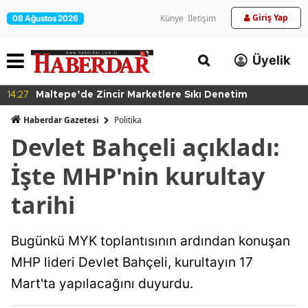
Giriş Yap
Künye
İletişim
08 Ağustos 2026
Üyelik
14:27
Maltepe’de Zincir Marketlere Sıkı Denetim
Haberdar Gazetesi
Politika
Devlet Bahçeli açıkladı:
İşte MHP'nin kurultay
tarihi
Bugünkü MYK toplantısının ardından konuşan
MHP lideri Devlet Bahçeli, kurultayın 17
Mart'ta yapılacağını duyurdu.