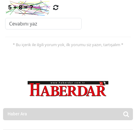
* Bu içerik ile ilgili yorum yok, ilk yorumu siz yazın, tartışalım *