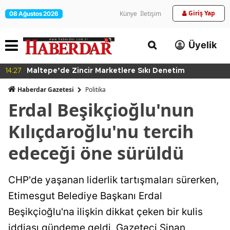
Giriş Yap
Künye
İletişim
08 Ağustos 2026
Üyelik
14:27
Maltepe’de Zincir Marketlere Sıkı Denetim
Haberdar Gazetesi
Politika
Erdal Beşikçioğlu'nun
Kılıçdaroğlu'nu tercih
edeceği öne sürüldü
CHP'de yaşanan liderlik tartışmaları sürerken,
Etimesgut Belediye Başkanı Erdal
Beşikçioğlu'na ilişkin dikkat çeken bir kulis
iddiası gündeme geldi. Gazeteci Sinan