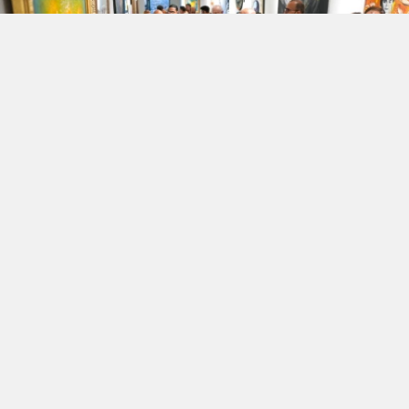
İki komşu ülke, Türkiye ve Bulgaristan’ın
ortak tarihsel ve kültürel mirasını sanatla bir
araya getiren “Sofya–İstanbul: Sanat
Köprüsü | Bulgaristan’la Bağlantılı Türk
Kökenli Sanatçıların Yapıtları” sergisi,
Beyoğlu Belediyesi’nin ev sahipliğinde
ziyarete açıldı. İstiklal Sanat Galerisi’nde