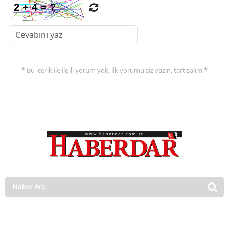
* Bu içerik ile ilgili yorum yok, ilk yorumu siz yazın, tartışalım *