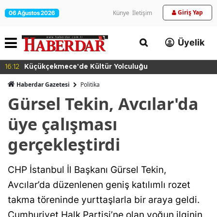
Giriş Yap
Künye
İletişim
06 Ağustos 2026
Üyelik
16:12
Küçükçekmece'de Kültür Yolculuğu
Haberdar Gazetesi
Politika
Gürsel Tekin, Avcılar'da
üye çalışması
gerçekleştirdi
CHP İstanbul İl Başkanı Gürsel Tekin,
Avcılar’da düzenlenen geniş katılımlı rozet
takma töreninde yurttaşlarla bir araya geldi.
Cumhuriyet Halk Partisi’ne olan yoğun ilginin