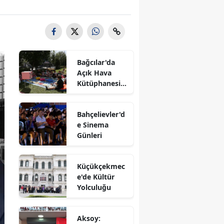
Bağcılar'da
Açık Hava
Kütüphanesi'n
e Yoğun İlgi
Bahçelievler'd
e Sinema
Günleri
Küçükçekmec
e'de Kültür
Yolculuğu
Aksoy: