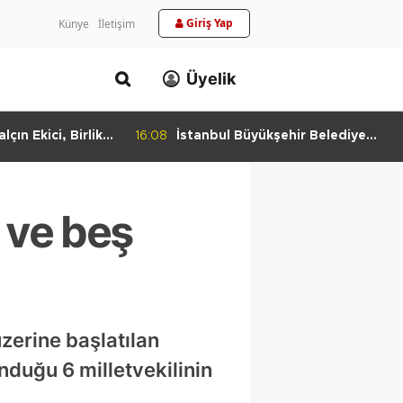
Giriş Yap
Künye
İletişim
Üyelik
lçın Ekici, Birlikte
16:08
İstanbul Büyükşehir Belediye
keti'nde
Başkan Vekili Nuri Aslan’dan
Bulundu
Silivri Belediyesine Ziyaret
 ve beş
üzerine başlatılan
duğu 6 milletvekilinin