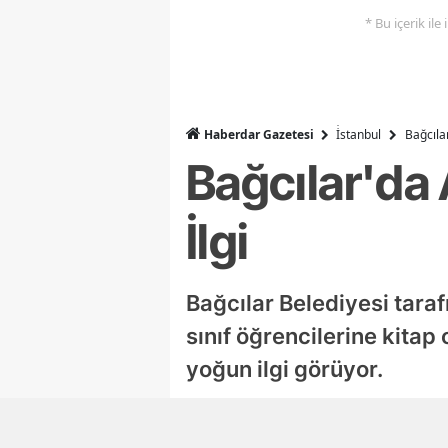
* Bu içerik ile
Haberdar Gazetesi
İ̇stanbul
Bağcıla
Bağcılar'da
İlgi
Bağcılar Belediyesi taraf
sınıf öğrencilerine kita
yoğun ilgi görüyor.
Hacer Köse