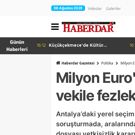
06 Ağustos 2026
Videolar
Galeriler
Günün
ema Günleri
16:12
Küçükçekmece'de Kültür
16:
Haberleri
Yolculuğu
Haberdar Gazetesi
Politika
Milyon E
Milyon Euro'
vekile fezlek
Antalya’daki yerel seçim 
soruşturmada, aralarında
dosyası yetkisizlik karar