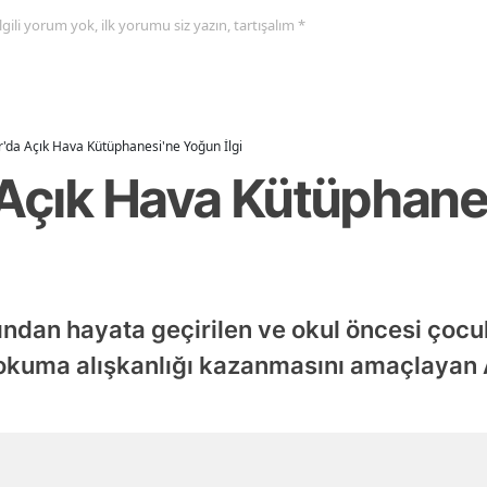
 ilgili yorum yok, ilk yorumu siz yazın, tartışalım *
r'da Açık Hava Kütüphanesi'ne Yoğun İlgi
 Açık Hava Kütüphan
ından hayata geçirilen ve okul öncesi çocukl
p okuma alışkanlığı kazanmasını amaçlayan
Yayınlanma
05 Ağustos 2026 - 16:16