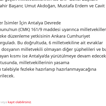
Mahir Başarır, Umut Akdoğan, Mustafa Erdem ve Cavit
ğer İsimler İçin Antalya Devrede
unu’nun (CMK) 161/9 maddesi uyarınca milletvekiller
leke düzenleme yetkisinin Ankara Cumhuriyet
rguladı. Bu doğrultuda, 6 milletvekiline ait evraklar
, dosyanın milletvekili olmayan diğer şüphelileri ve b
psayan kısmı ise Antalya’da yürütülmeye devam edecek
tusunda, milletvekillerinin yasama
 talebiyle fezleke hazırlanıp hazırlanmayacağına
ilecek.
veya
kayıt olabilirsiniz
.