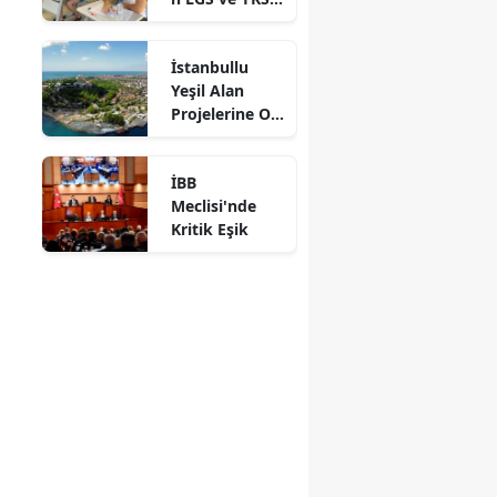
Adaylarına
Ücretsiz
İstanbullu
Eğitim Desteği
Yeşil Alan
Projelerine Oy
Verdi
İBB
Meclisi'nde
Kritik Eşik