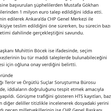
sine başvurulan şüphelilerden Mustafa Gökhan
erinden 1 milyon euro talep edildiğini iddia etti.
in edilerek Ankara’da CHP Genel Merkezi ile
r kişiye teslim edildiğini öne sürerken, bu sürecin bazı
özetimi dahilinde gerçekleştiğini savundu.
aşkanı Muhittin Böcek ise ifadesinde, seçim
ezlerinin bu tür maddi taleplerde bulunabileceğini
si için oğluna onay verdiğini belirtti.
söründe
ğı Terör ve Örgütlü Suçlar Soruşturma Bürosu
de, iddiaların doğruluğunu tespit etmek amacıyla
yapıldı. Görüşme trafiğini gösteren HTS kayıtları, baz
n diğer deliller titizlikle incelenerek dosyadaki yerini
dı geçen milletvekillerinin ise CHP Genel Başkanı