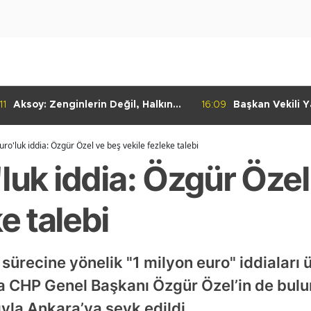
11
Aksoy: Zenginlerin Değil, Halkın
16:09
Başkan Vekili Ya
Dediği Olacak!
Dayanışma Mar
İncelemelerde 
uro'luk iddia: Özgür Özel ve beş vekile fezleke talebi
luk iddia: Özgür Özel
e talebi
sürecine yönelik "1 milyon euro" iddiaları 
 CHP Genel Başkanı Özgür Özel’in de bulun
ıyla Ankara’ya sevk edildi.