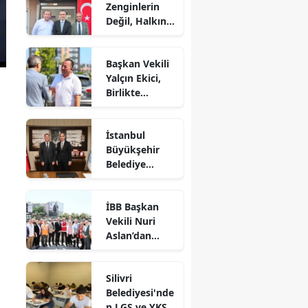
Zenginlerin
Değil, Halkın
Dediği Olacak!
Başkan Vekili
Yalçın Ekici,
Birlikte
Dayanışma
Marketi'nde
İstanbul
İncelemelerde
Büyükşehir
Bulundu
Belediye
Başkan Vekili
Nuri Aslan’dan
İBB Başkan
Silivri
Vekili Nuri
Belediyesine
Aslan’dan
Ziyaret
Silivri’de
Devam Eden
Silivri
Çalışmalara
Belediyesi'nde
Yakın Takip
n LGS ve YKS