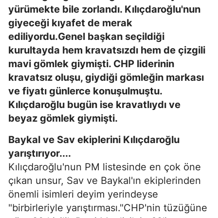
yürümekte bile zorlandı. Kılıçdaroğlu'nun
giyeceği kıyafet de merak
ediliyordu.Genel başkan seçildiği
kurultayda hem kravatsızdı hem de çizgili
mavi gömlek giymişti. CHP liderinin
kravatsız oluşu, giydiği gömleğin markası
ve fiyatı günlerce konuşulmuştu.
Kılıçdaroğlu bugün ise kravatlıydı ve
beyaz gömlek giymişti.
Baykal ve Sav ekiplerini Kılıçdaroğlu
yarıştırıyor....
Kılıçdaroğlu'nun PM listesinde en çok öne
çıkan unsur, Sav ve Baykal'ın ekiplerinden
önemli isimleri deyim yerindeyse
"birbirleriyle yarıştırması."CHP'nin tüzüğüne