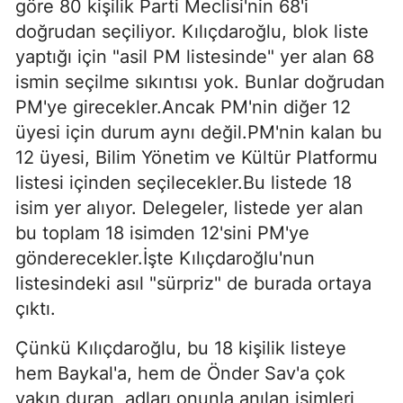
göre 80 kişilik Parti Meclisi'nin 68'i
doğrudan seçiliyor. Kılıçdaroğlu, blok liste
yaptığı için "asil PM listesinde" yer alan 68
ismin seçilme sıkıntısı yok. Bunlar doğrudan
PM'ye girecekler.Ancak PM'nin diğer 12
üyesi için durum aynı değil.PM'nin kalan bu
12 üyesi, Bilim Yönetim ve Kültür Platformu
listesi içinden seçilecekler.Bu listede 18
isim yer alıyor. Delegeler, listede yer alan
bu toplam 18 isimden 12'sini PM'ye
gönderecekler.İşte Kılıçdaroğlu'nun
listesindeki asıl "sürpriz" de burada ortaya
çıktı.
Çünkü Kılıçdaroğlu, bu 18 kişilik listeye
hem Baykal'a, hem de Önder Sav'a çok
yakın duran, adları onunla anılan isimleri