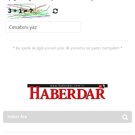
* Bu içerik ile ilgili yorum yok, ilk yorumu siz yazın, tartışalım *