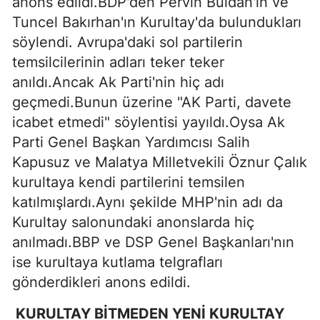
anons edildi.BDP'den Pervin Buldan'ın ve
Tuncel Bakırhan'ın Kurultay'da bulundukları
söylendi. Avrupa'daki sol partilerin
temsilcilerinin adları teker teker
anıldı.Ancak Ak Parti'nin hiç adı
geçmedi.Bunun üzerine "AK Parti, davete
icabet etmedi" söylentisi yayıldı.Oysa Ak
Parti Genel Başkan Yardımcısı Salih
Kapusuz ve Malatya Milletvekili Öznur Çalık
kurultaya kendi partilerini temsilen
katılmışlardı.Aynı şekilde MHP'nin adı da
Kurultay salonundaki anonslarda hiç
anılmadı.BBP ve DSP Genel Başkanları'nın
ise kurultaya kutlama telgrafları
gönderdikleri anons edildi.
KURULTAY BİTMEDEN YENİ KURULTAY