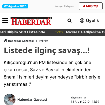
Giriş Yap
Künye
İletişim
07 Ağustos 2026
Üyelik
12:02
Avcılar Belediyesi'ne Operasyon
Haberdar Gazetesi
Politika
Listede ilginç savaş...!
Kılıçdaroğlu'nun PM listesinde en çok öne
çıkan unsur, Sav ve Baykal'ın ekiplerinden
önemli isimleri deyim yerindeyse "birbirleriyle
yarıştırması."
Yayınlanma
Haberdar Gazetesi
18 Aralık 2010 - 15:59