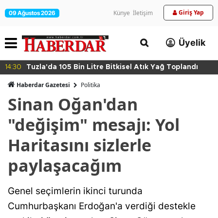
Giriş Yap
Künye
İletişim
09 Ağustos 2026
Üyelik
14:30
Tuzla'da 105 Bin Litre Bitkisel Atık Yağ Toplandı
Haberdar Gazetesi
Politika
Sinan Oğan'dan
"değişim" mesajı: Yol
Haritasını sizlerle
paylaşacağım
Genel seçimlerin ikinci turunda
Cumhurbaşkanı Erdoğan'a verdiği destekle