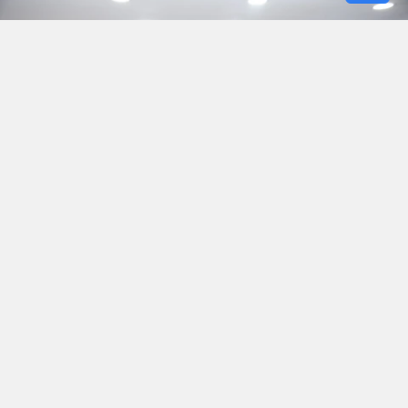
İstanbul’un nüfus yoğunluğu en yüksek
ilçelerinden Esenyurt, iki bakanı ağırladı.
Adalet Bakanı Akın Gürlek ile İçişleri Bakanı
Mustafa Çiftçi, ilçe genelinde bir dizi