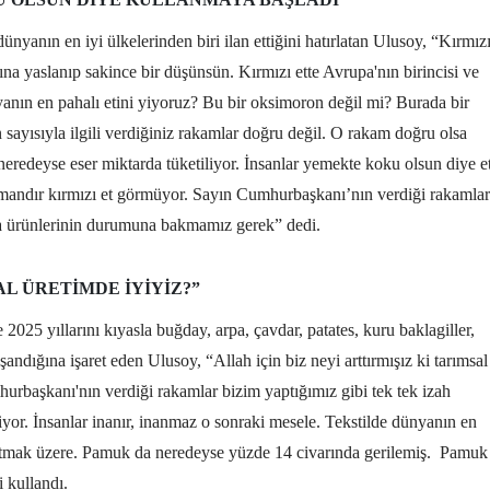
yanın en iyi ülkelerinden biri ilan ettiğini hatırlatan Ulusoy, “Kırmız
ına yaslanıp sakince bir düşünsün. Kırmızı ette Avrupa'nın birincisi ve
anın en pahalı etini yiyoruz? Bu bir oksimoron değil mi? Burada bir
ayısıyla ilgili verdiğiniz rakamlar doğru değil. O rakam doğru olsa
eredeyse eser miktarda tüketiliyor. İnsanlar yemekte koku olsun diye e
zamandır kırmızı et görmüyor. Sayın Cumhurbaşkanı’nın verdiği rakamlar
gıda ürünlerinin durumuna bakmamız gerek” dedi.
AL ÜRETIMDE IYIYIZ?”
025 yıllarını kıyasla buğday, arpa, çavdar, patates, kuru baklagiller,
ndığına işaret eden Ulusoy, “Allah için biz neyi arttırmışız ki tarımsal
rbaşkanı'nın verdiği rakamlar bizim yaptığımız gibi tek tek izah
iyor. İnsanlar inanır, inanmaz o sonraki mesele. Tekstilde dünyanın en
 batmak üzere. Pamuk da neredeyse yüzde 14 civarında gerilemiş.
Pamuk
i kullandı.