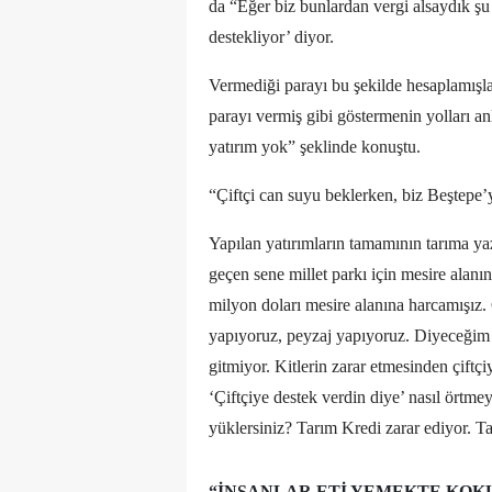
da “Eğer biz bunlardan vergi alsaydık şu
destekliyor’ diyor.
Vermediği parayı bu şekilde hesaplamışla
parayı vermiş gibi göstermenin yolları anl
yatırım yok” şeklinde konuştu.
“Çiftçi can suyu beklerken, biz Beştepe
Yapılan yatırımların tamamının tarıma y
geçen sene millet parkı için mesire alan
milyon doları mesire alanına harcamışız.
yapıyoruz, peyzaj yapıyoruz. Diyeceğim şu 
gitmiyor. Kitlerin zarar etmesinden çift
‘Çiftçiye destek verdin diye’ nasıl örtmeye
yüklersiniz? Tarım Kredi zarar ediyor. T
“İNSANLAR ETI YEMEKTE KOK