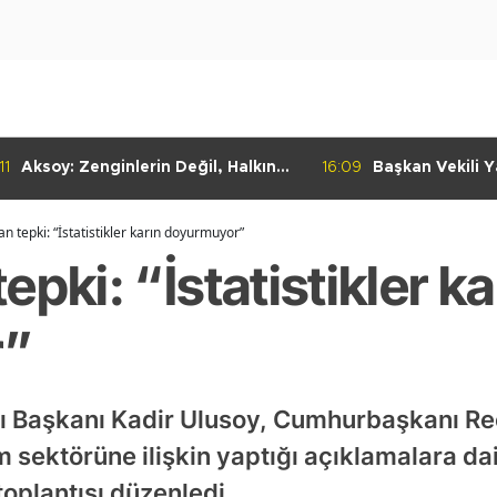
11
Aksoy: Zenginlerin Değil, Halkın
16:09
Başkan Vekili Ya
Dediği Olacak!
Dayanışma Mar
İncelemelerde 
an tepki: “İstatistikler karın doyurmuyor”
pki: “İstatistikler ka
r”
ları Başkanı Kadir Ulusoy, Cumhurbaşkanı R
 sektörüne ilişkin yaptığı açıklamalara dai
oplantısı düzenledi.