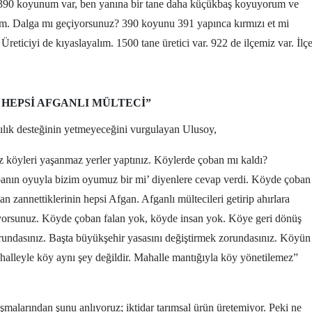
n 390 koyunum var, ben yanına bir tane daha küçükbaş koyuyorum ve
um. Dalga mı geçiyorsunuz? 390 koyunu 391 yapınca kırmızı et mi
reticiyi de kıyaslayalım. 1500 tane üretici var. 922 de ilçemiz var. İlç
HEPSI AFGANLI MÜLTECI”
ılık desteğinin yetmeyeceğini vurgulayan Ulusoy,
iz köyleri yaşanmaz yerler yaptınız. Köylerde çoban mı kaldı?
banın oyuyla bizim oyumuz bir mi’ diyenlere cevap verdi. Köyde çoban
n zannettiklerinin hepsi Afgan. Afganlı mültecileri getirip ahırlara
orsunuz. Köyde çoban falan yok, köyde insan yok. Köye geri dönüş
zorundasınız. Başta büyükşehir yasasını değiştirmek zorundasınız. Köyün
halleyle köy aynı şey değildir. Mahalle mantığıyla köy yönetilemez”
larından şunu anlıyoruz; iktidar tarımsal ürün üretemiyor. Peki ne