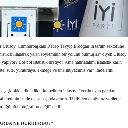
dir Ulusoy, Cumhurbaşkanı Recep Tayyip Erdoğan’ın tartım sektörüne
statistik kullanarak yalan söyleminin bir yolunu bulmuşlar” diyen Ulusoy,
yapıyor? Bol bol istatistik üretiyor. Ama hatırlatalım; istatistik karın
te, süte, yumurtaya, ekmeğe ve una ihtiyacımız var” ifadelerini
şaşkınlıkla dinlediklerini belirten Ulusoy, “Verilmeyen paraları
al üretimimizi de masa başında artırdı. TÜİK’ten aldığımız verilerle
ördüğümüz fotoğraf bu değil” dedi.
YARDA NE DURDURDU?”