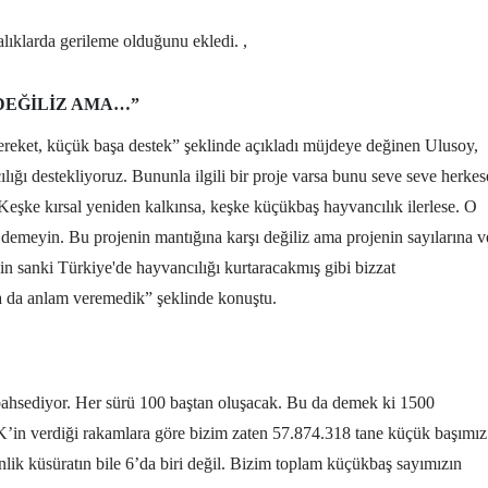
alıklarda gerileme olduğunu ekledi. ,
DEĞILIZ AMA…”
reket, küçük başa destek” şeklinde açıkladı müjdeye değinen Ulusoy,
ığı destekliyoruz. Bununla ilgili bir proje varsa bunu seve seve herkes
 Keşke kırsal yeniden kalkınsa, keşke küçükbaş hayvancılık ilerlese. O
meyin. Bu projenin mantığına karşı değiliz ama projenin sayılarına v
nin sanki Türkiye'de hayvancılığı kurtaracakmış gibi bizzat
 da anlam veremedik” şeklinde konuştu.
bahsediyor. Her sürü 100 baştan oluşacak. Bu da demek ki 1500
İK’in verdiği rakamlara göre bizim zaten 57.874.318 tane küçük başımız
nlik küsüratın bile 6’da biri değil. Bizim toplam küçükbaş sayımızın