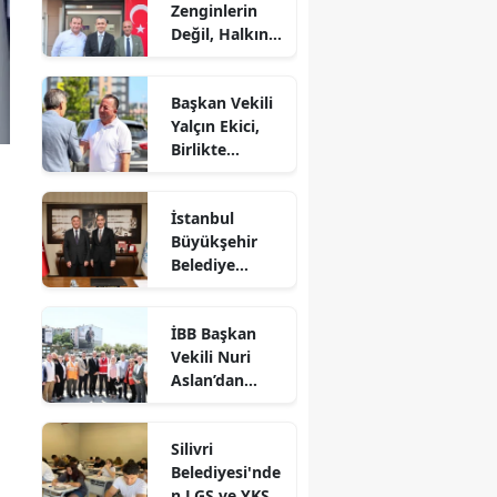
Zenginlerin
Değil, Halkın
Dediği Olacak!
Başkan Vekili
Yalçın Ekici,
Birlikte
Dayanışma
Marketi'nde
İstanbul
İncelemelerde
Büyükşehir
Bulundu
Belediye
Başkan Vekili
Nuri Aslan’dan
İBB Başkan
Silivri
Vekili Nuri
Belediyesine
Aslan’dan
Ziyaret
Silivri’de
Devam Eden
Silivri
Çalışmalara
Belediyesi'nde
Yakın Takip
n LGS ve YKS