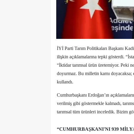
İYİ Parti Tarım Politikaları Başkanı Ka
ilişkin açıklamalarına tepki gösterdi. “İ
“İktidar tarımsal ürün üretemiyor. Peki ne 
doyurmaz. Bu milletin karnı doyacaksa; e
kullandı.
Cumhurbaşkanı Erdoğan’ın açıklamalarını 
verilmiş gibi göstermekle kalmadı, tarıms
tarımsal tüm ürünleri inceledik. Bizim g
“CUMHURBAŞKANI'NI 939 MIL