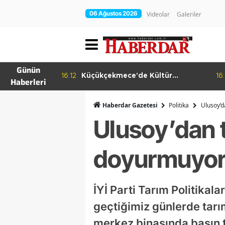
06 Ağustos 2026
Videolar
Galeriler
Günün
ema Günleri
16:12
Küçükçekmece'de Kültür
16:
Haberleri
Yolculuğu
Haberdar Gazetesi
Politika
Ulusoy’d
Ulusoy’dan te
doyurmuyo
İYİ Parti Tarım Politika
geçtiğimiz günlerde tarım
merkez binasında basın t