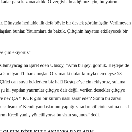
 kadar para kazanacaktık. O vergiyi almadığımız için, bu yatırımı
r. Dünyada herhalde ilk defa böyle bir destek görülmüştür. Verilmeyen
aşılan bunlar. Yatırımlara da baktık. Çiftçinin hayatını etkileyecek bir
’ye çim ekiyoruz”
azılamayacağına işaret eden Ulusoy, “Ama bir şeyi gördük.
Beştepe’de
ına 2 milyar TL harcamışlar. O zamanki dolar kuruyla neredeyse 58
 Çiftçi can suyu beklerken biz hâlâ Beştepe’ye çim ekiyoruz, sulama
ki; yapılan yatırımlar çiftçiye dair değil, verilen destekler çiftçiye
çiye ne? ÇAY-KUR gibi bir kurum nasıl zarar eder? Sonra bu zararı
 çalışırsın? Kendi yandaşlarının yaptığı zararları çiftçinin sırtına nasıl
arım Kredi yanlış yönetiliyorsa bu sizin suçunuz” dedi.
U OLSUN DIYE KULLANMAYA BAŞLADI”