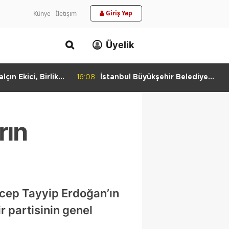
Giriş Yap
Künye
İletişim
Üyelik
lçın Ekici, Birlikte
16:08
İstanbul Büyükşehir Belediye
keti'nde
Başkan Vekili Nuri Aslan’dan
Bulundu
Silivri Belediyesine Ziyaret
rın
ecep Tayyip Erdoğan’ın
r partisinin genel