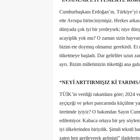
Cumhurbaşkanı Erdoğan’ın, Türkiye’yi dün
ette Avrupa birincisiymişiz. Herkes arkas
dünyada çok iyi bir yerdeysek; niye düny
acayiplik yok mu? O zaman sizin hayvan s
bizim ete doymuş olmamız gerekirdi. Et n
tüketmeye başladı. Dar gelirliler uzun 
ayrı. Bizim milletimizin tükettiği ana 
“NEYI ARTTIRMIŞIZ KI TARIMS
TÜİK’in verdiği rakamlara göre; 2024 ve 2
ayçiçeği ve şeker pancarında küçülme yaşa
üretimde iyiyiz? O bakımdan Sayın Cumhu
edilemiyor. Kabaca ortaya bir şey söylen
iyi ülkelerinden biriydik. Şimdi tekstil
zaten hep gerileyerek gelmişti” ifadelerin