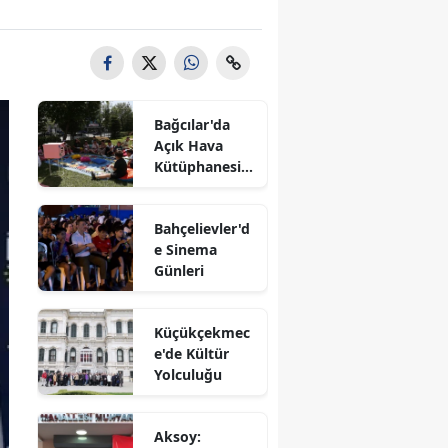
Bağcılar'da
Açık Hava
Kütüphanesi'n
e Yoğun İlgi
Bahçelievler'd
e Sinema
Günleri
Küçükçekmec
e'de Kültür
Yolculuğu
Aksoy: