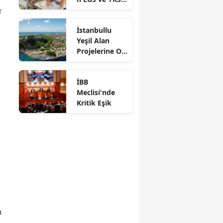
Adaylarına
r
Ücretsiz
İstanbullu
Eğitim Desteği
Yeşil Alan
Projelerine Oy
Verdi
İBB
Meclisi'nde
Kritik Eşik
ı