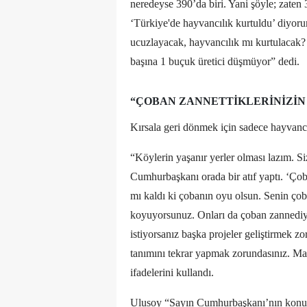
neredeyse 390’da biri. Yani şöyle; zate
‘Türkiye'de hayvancılık kurtuldu’ diyor
ucuzlayacak, hayvancılık mı kurtulacak? Ü
başına 1 buçuk üretici düşmüyor” dedi.
“ÇOBAN ZANNETTIKLERINIZIN 
Kırsala geri dönmek için sadece hayvanc
“Köylerin yaşanır yerler olması lazım. S
Cumhurbaşkanı orada bir atıf yaptı. ‘Ço
mı kaldı ki çobanın oyu olsun. Senin çoba
koyuyorsunuz. Onları da çoban zannediy
istiyorsanız başka projeler geliştirmek 
tanımını tekrar yapmak zorundasınız. Ma
ifadelerini kullandı.
Ulusoy “Sayın Cumhurbaşkanı’nın konuşma