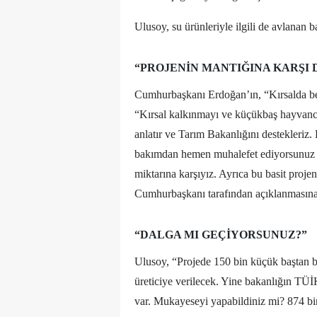
Ulusoy, su ürünleriyle ilgili de avlanan b
“PROJENIN MANTIĞINA KARŞI 
Cumhurbaşkanı Erdoğan’ın, “Kırsalda be
“Kırsal kalkınmayı ve küçükbaş hayvancıl
anlatır ve Tarım Bakanlığını destekleriz.
bakımdan hemen muhalefet ediyorsunuz de
miktarına karşıyız. Ayrıca bu basit proje
Cumhurbaşkanı tarafından açıklanmasına
“DALGA MI GEÇIYORSUNUZ?”
Ulusoy, “Projede 150 bin küçük baştan 
üreticiye verilecek. Yine bakanlığın TÜ
var. Mukayeseyi yapabildiniz mi?
874 bi