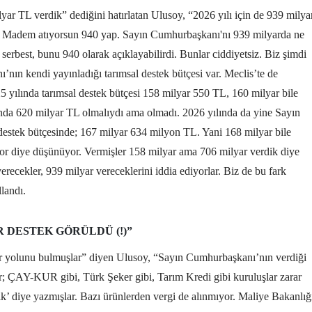
yar TL verdik” dediğini hatırlatan Ulusoy, “2026 yılı için de 939 milya
9? Madem atıyorsun 940 yap. Sayın Cumhurbaşkanı'nı 939 milyarda ne
rbest, bunu 940 olarak açıklayabilirdi. Bunlar ciddiyetsiz. Biz şimdi
nın kendi yayınladığı tarımsal destek bütçesi var. Meclis’te de
 yılında tarımsal destek bütçesi 158 milyar 550 TL, 160 milyar bile
nda 620 milyar TL olmalıydı ama olmadı. 2026 yılında da yine Sayın
destek bütçesinde; 167 milyar 634 milyon TL. Yani 168 milyar bile
yor diye düşünüyor. Vermişler 158 milyar ama 706 milyar verdik diye
erecekler, 939 milyar vereceklerini iddia ediyorlar. Biz de bu fark
llandı.
 DESTEK GÖRÜLDÜ (!)”
 bir yolunu bulmuşlar” diyen Ulusoy, “Sayın Cumhurbaşkanı’nın verdiği
lar; ÇAY-KUR gibi, Türk Şeker gibi, Tarım Kredi gibi kuruluşlar zarar
dik’ diye yazmışlar. Bazı ürünlerden vergi de alınmıyor. Maliye Bakanlığ