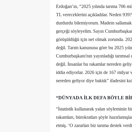
Erdoğan’ın, “2025 yılında tarıma 706 mil
TL vereceklerini açıkladılar. Neden 93
durdurdu bilemiyorum. Madem sallamak se
gerçeği söyleyelim. Sayın Cumhurbaşkanı’
görüşüldüğü için net olmak zorunda. 2025
değil. Tarım kanununa göre bu 2025 yılı
Cumhurbaşkanı'nın yayınladığı tarımsal 
değil. İnsanlar bu rakamlar nereden geli
iddia ediyorlar. 2026 için de 167 milyar v
nereden geliyor diye baktık” ifadesini ku
“DÜNYADA ILK DEFA BÖYLE BIR
“İstatistik kullanarak yalan söyleminin
rakamları, bürokratları şöyle hazırlamış
etmiş. ‘O zararları biz tarıma destek ver