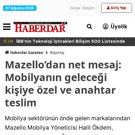
Giriş Yap
Künye
İletişim
07 Ağustos 2026
Üyelik
15:04
İBB'nin Teknoloji İştirakleri Bilişim 500 Listesinde
Haberdar Gazetesi
Röportaj
Mazello’dan net mesaj:
Mobilyanın geleceği
kişiye özel ve anahtar
teslim
Mobilya sektörünün önde gelen markalarından
Mazello Mobilya Yöneticisi Halil Ökdem,