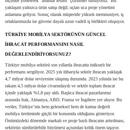
biçimde yöneterek “anahtar teslim” çözümler sunuyoruz. Bu
yaklaşım yalnızca ürün satışı değil; uçtan uca proje yönetimi
anlamına geliyor. Sonuç olarak müşteride yüksek memnuniyet, iş
ortaklarımızda ise güvene dayalı uzun vadeli iş birlikleri oluşuyor.
TÜRKIYE MOBILYA SEKTÖRÜNÜN GÜNCEL
IHRACAT PERFORMANSINI NASIL
DEĞERLENDIRIYORSUNUZ?
Türkiye mobilya sektörü son yıllarda ihracatta istikrarlı bir
performans sergiliyor. 2025 yılı itibarıyla sektör ihracatı yaklaşık
4,7 milyar dolar seviyesine ulaşmış durumda. 2023 yılında ise bu
rakam 4,5 milyar dolar civarındaydı ve sektör toplam ihracat
içinde yaklaşık %1,8 pay aldı. Başlıca ihracat pazarlarımız
arasında Irak, Almanya, ABD, Fransa ve İngiltere yer alıyor. Bu
veriler, Türkiye’nin hem geleneksel hem de katma değerli
mobilya üretiminde güçlü bir konumda olduğunu gösteriyor.
Önümüzdeki dönemde markalı ve proje bazlı ihracatın artırılması,
sektörün sürdürülebilir büyümesi açısından kritik önem taşıyor.