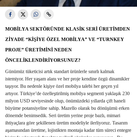
MOBILYA SEKTÖRÜNDE KLASIK SERI ÜRETIMDEN
ZIYADE “KIŞIYE ÖZEL MOBILYA” VE “TURNKEY
PROJE” ÜRETIMINI NEDEN
ÖNCELIKLENDIRIYORSUNUZ?
Günümüz tüketicisi artık standart ürünlerle sınırlı kalmak
istemiyor. Her yaşam alanı ve her proje kendine özgü dinamikler
taşıyor. Bu nedenle kişiye özel mobilya talebi her geçen yıl
artıyor. Türkiye’de özelleştirilmiş mobilya segmenti yaklaşık 230
milyon USD seviyesinde olup, önümüzdeki yıllarda çift haneli
büyüme potansiyeline sahip. Mazello olarak bu dönüşümü erken
dönemde benimsedik. Seri üretim yerine proje bazlı, mimari
ihtiyaçlara göre şekillenen üretim modeliyle ilerliyoruz. Tasarım
aşamasından üretime, lojistikten montaja kadar tüm süreci entegre