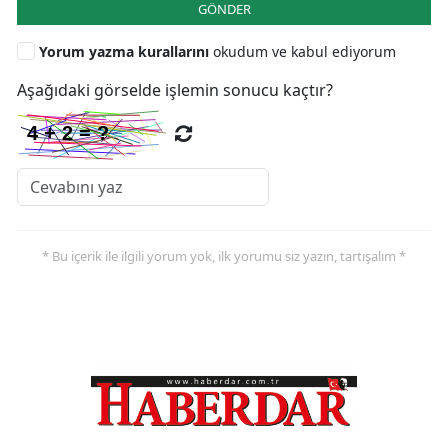
GÖNDER
Yorum yazma kurallarını
okudum ve kabul ediyorum
Aşağıdaki görselde işlemin sonucu kaçtır?
* Bu içerik ile ilgili yorum yok, ilk yorumu siz yazın, tartışalım *