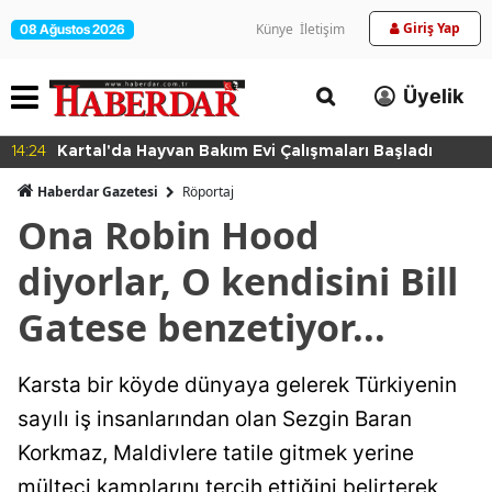
Giriş Yap
Künye
İletişim
08 Ağustos 2026
Üyelik
14:24
Kartal'da Hayvan Bakım Evi Çalışmaları Başladı
Haberdar Gazetesi
Röportaj
Ona Robin Hood
diyorlar, O kendisini Bill
Gatese benzetiyor...
Karsta bir köyde dünyaya gelerek Türkiyenin
sayılı iş insanlarından olan Sezgin Baran
Korkmaz, Maldivlere tatile gitmek yerine
mülteci kamplarını tercih ettiğini belirterek,